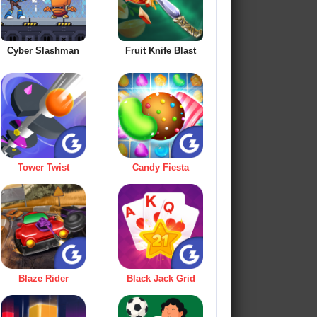
Cyber Slashman
Fruit Knife Blast
Tower Twist
Candy Fiesta
Blaze Rider
Black Jack Grid