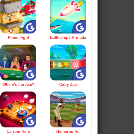
Plane Fight
Battleships Armada
Where's the Ace?
Cuby Zap
Carrom Hero
Homerun Hit