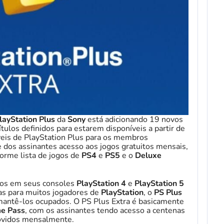
layStation Plus
da
Sony
está adicionando 19 novos
ulos definidos para estarem disponíveis a partir de
íveis de PlayStation Plus para os membros
 dos assinantes acesso aos jogos gratuitos mensais,
norme lista de jogos de
PS4
e
PS5
e o
Deluxe
cos em seus consoles
PlayStation 4
e
PlayStation 5
as para muitos jogadores de
PlayStation
, o
PS Plus
 mantê-los ocupados. O PS Plus Extra é basicamente
e Pass
, com os assinantes tendo acesso a centenas
movidos mensalmente.