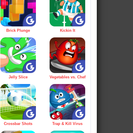
Brick Plunge
Kickin It
Jelly Slice
Vegetables vs. Chef
Crossbar Shots
Trap & Kill Virus