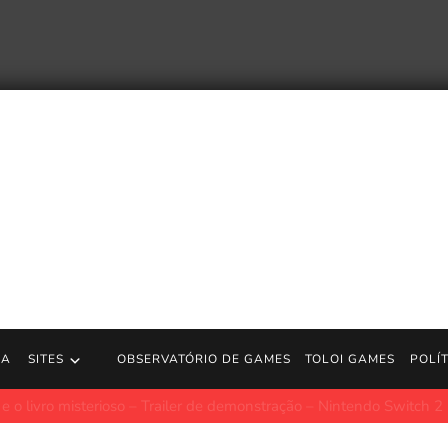
RA
SITES
OBSERVATÓRIO DE GAMES
TOLOI GAMES
POLÍ
sterioso – Trailer de demonstração – Nintendo Switch 2
Procurand