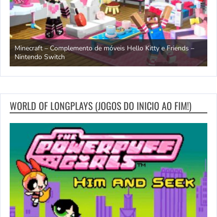
endo
Minecraft – Complemento de móveis Hello Kitty e Friends –
O
Nintendo Switch
d
WORLD OF LONGPLAYS (JOGOS DO INICIO AO FIM!)