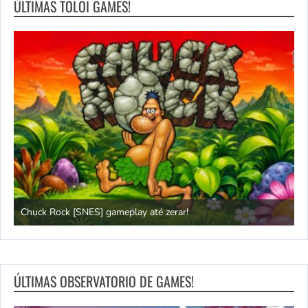
ÚLTIMAS TOLOI GAMES!
Chuck Rock [SNES] gameplay até zerar!
P
ÚLTIMAS OBSERVATORIO DE GAMES!