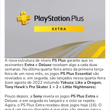
A nova estrutura de níveis
PS Plus
garante que os
assinantes
Extra
e
Deluxe
recebam algo a cada duas
semanas. Na última quarta-feira antes da primeira terça-
feira de um novo mês, os jogos
PS Plus Essential
são
revelados e, em seguida, são lançados nessa quarta-feira
(com agosto de 2022 incluindo
Yakuza: Like a Dragon,
Tony Hawk’s Pro Skater 1 + 2
e
Little Nightmares
).
Pouco depois, a
Sony
revela os jogos
PS Plus Extra
e
Deluxe, e em seguida os lançará e o ciclo se repete.
Agora, o PS Plus Extra recebeu doze jogos hoje (16). O
que é um pouco chocante é que eles são apenas para o