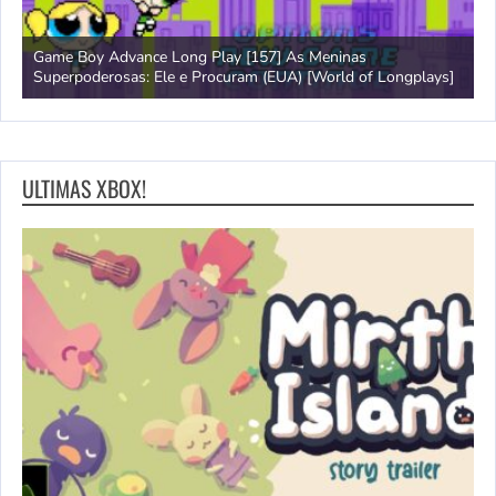
Game Boy Advance Long Play [157] As Meninas
A
Superpoderosas: Ele e Procuram (EUA) [World of Longplays]
L
ULTIMAS XBOX!