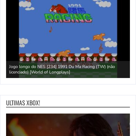
Jogo longo do NES [234] 1991 Du Ma Racing (TW) (não
L
ays]
licenciado) [World of Longplays]
L
ULTIMAS XBOX!