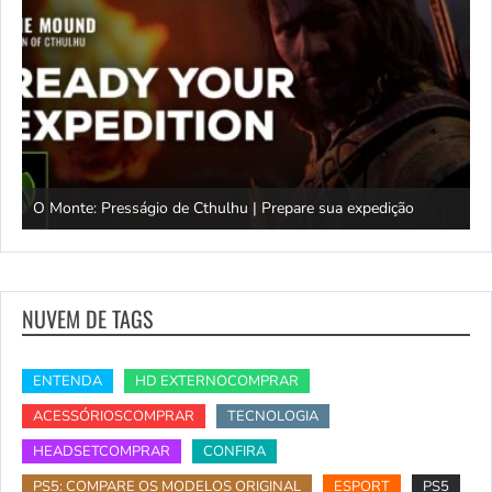
O Monte: Presságio de Cthulhu | Prepare sua expedição
M
NUVEM DE TAGS
ENTENDA
HD EXTERNOCOMPRAR
ACESSÓRIOSCOMPRAR
TECNOLOGIA
HEADSETCOMPRAR
CONFIRA
PS5: COMPARE OS MODELOS ORIGINAL
ESPORT
PS5