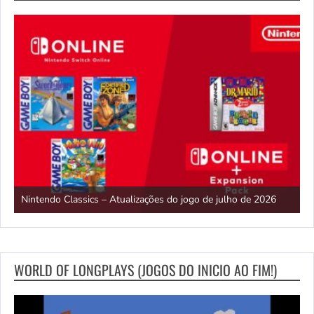
E
Nintendo Classics – Atualizações do jogo de julho de 2026
2
WORLD OF LONGPLAYS (JOGOS DO INICIO AO FIM!)