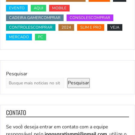
EVENTO
AQUI
MOBILE
CADEIRA GAMERCOMPRAR
CONSOLESCOMPRAR
CONTROLESCOMPRAR
2024
SLIM E PRO
VEJA
MERCADO
PC
Pesquisar
Pesquisar
CONTATO
Se você deseja entrar em contato com a equipe
responsável pelo
jogosgratismmi@gmail.com
, utilize o