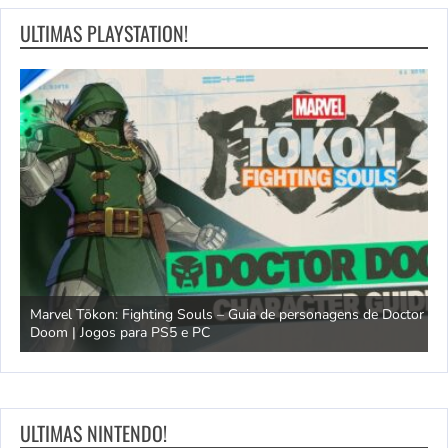
ULTIMAS PLAYSTATION!
Marvel Tōkon: Fighting Souls – Guia de personagens de Doctor
Doom | Jogos para PS5 e PC
A
ULTIMAS NINTENDO!