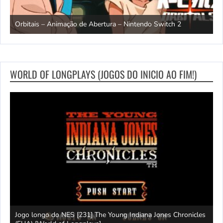
ndo
R
Orbitais – Animação de Abertura – Nintendo Switch 2
S
WORLD OF LONGPLAYS (JOGOS DO INICIO AO FIM!)
Jogo longo do NES [231] The Young Indiana Jones Chronicles
W