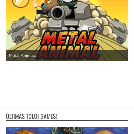
S
Metal Animals
ÚLTIMAS TOLOI GAMES!