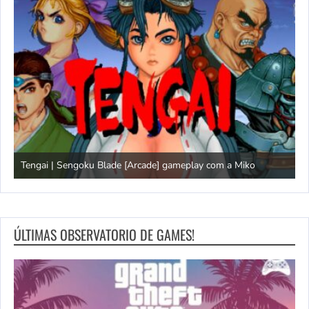
Tengai | Sengoku Blade [Arcade] gameplay com a Miko
D
ÚLTIMAS OBSERVATORIO DE GAMES!