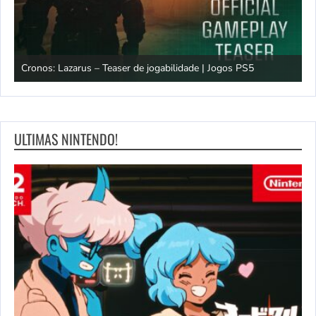
os
Cronos: Lazarus – Teaser de jogabilidade | Jogos PS5
E
ULTIMAS NINTENDO!