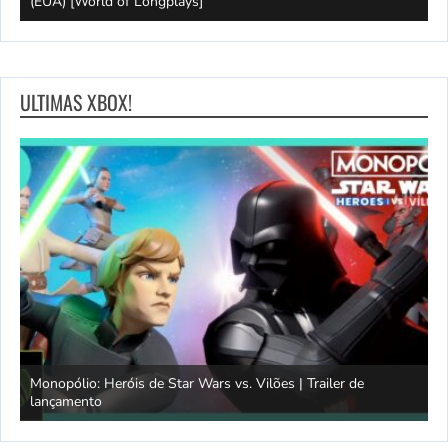
ays]
(EUA) [World of Longplays]
T
ULTIMAS XBOX!
Monopólio: Heróis de Star Wars vs. Vilões | Trailer de
lançamento
S