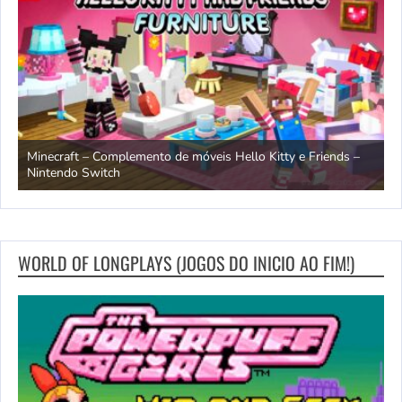
endo
Minecraft – Complemento de móveis Hello Kitty e Friends –
O
Nintendo Switch
d
WORLD OF LONGPLAYS (JOGOS DO INICIO AO FIM!)