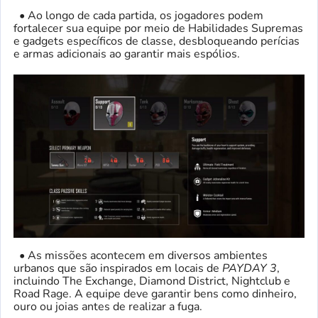
• Ao longo de cada partida, os jogadores podem
fortalecer sua equipe por meio de Habilidades Supremas
e gadgets específicos de classe, desbloqueando perícias
e armas adicionais ao garantir mais espólios.
• As missões acontecem em diversos ambientes
urbanos que são inspirados em locais de
PAYDAY 3
,
incluindo The Exchange, Diamond District, Nightclub e
Road Rage. A equipe deve garantir bens como dinheiro,
ouro ou joias antes de realizar a fuga.