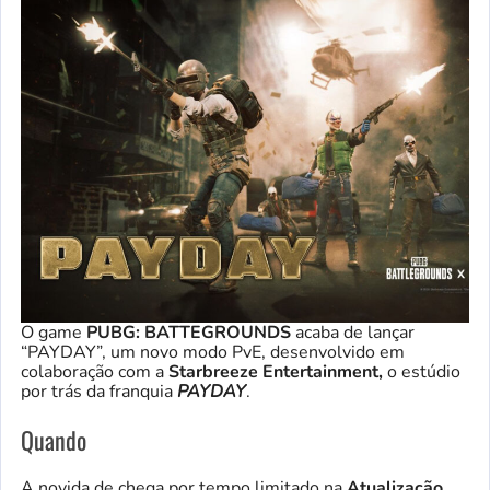
O game
PUBG: BATTEGROUNDS
acaba de lançar
“PAYDAY”, um novo modo PvE, desenvolvido em
colaboração com a
Starbreeze Entertainment,
o estúdio
por trás da franquia
PAYDAY
.
Quando
A novida de chega por tempo limitado na
Atualização