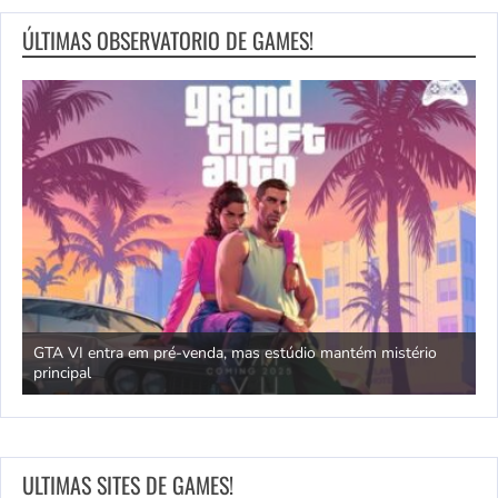
ÚLTIMAS OBSERVATORIO DE GAMES!
GTA VI entra em pré-venda, mas estúdio mantém mistério
principal
J
ULTIMAS SITES DE GAMES!