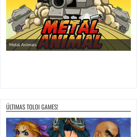
S
Metal Animals
ÚLTIMAS TOLOI GAMES!