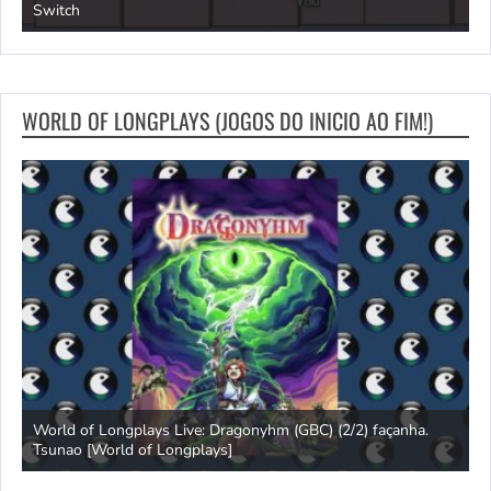
Switch
e
WORLD OF LONGPLAYS (JOGOS DO INICIO AO FIM!)
s
World of Longplays Live: Dragonyhm (GBC) (2/2) façanha.
Tsunao [World of Longplays]
L