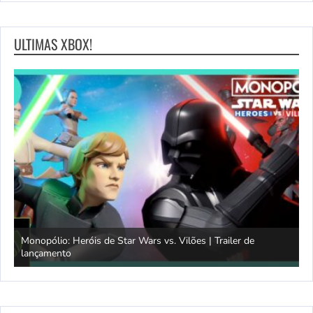
ULTIMAS XBOX!
Monopólio: Heróis de Star Wars vs. Vilões | Trailer de
lançamento
S