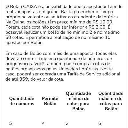
O Bolão CAIXA é a possibilidade que o apostador tem de
realizar apostas em grupo. Basta preencher o campo
próprio no volante ou solicitar ao atendente da lotérica.
Na Quina, os bolões têm preço mínimo de R$ 10,00.
Porém, cada cota não pode ser inferior a R$ 3,00. É
possível realizar um bolão de no mínimo 2 e no máximo
50 cotas. É permitida a realização de no máximo 10
apostas por Bolão.
Em caso de Bolão com mais de uma aposta, todas elas
deverão conter a mesma quantidade de números de
prognósticos. Você também pode comprar cotas de
bolões organizados pelas Unidades Lotéricas. Neste
caso, poderá ser cobrada uma Tarifa de Serviço adicional
de até 35% do valor da cota.
Quantidade
Quantidade
Quantidade
Permite
mínima de
máxima de
de números
Bolão
cotas para
cotas para
Bolão
Bolão
5
√
2
6