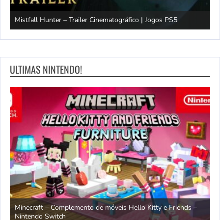
Mistfall Hunter – Trailer Cinematográfico | Jogos PS5
S
ULTIMAS NINTENDO!
endo
Minecraft – Complemento de móveis Hello Kitty e Friends –
O
Nintendo Switch
d