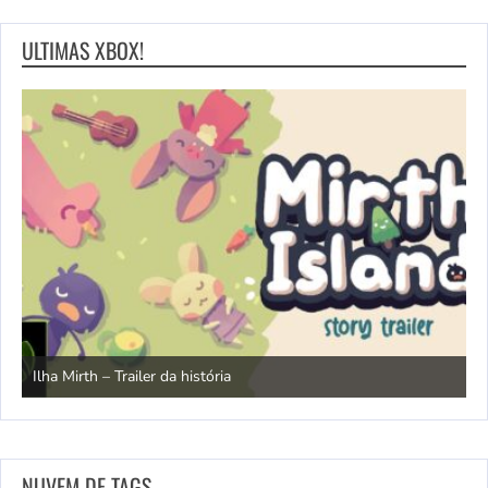
ULTIMAS XBOX!
N
Ilha Mirth – Trailer da história
d
NUVEM DE TAGS