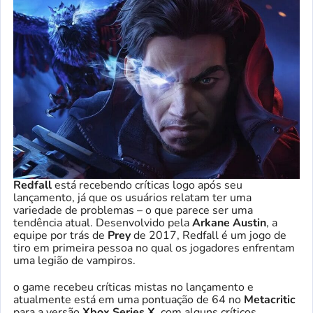
Redfall
está recebendo críticas logo após seu
lançamento, já que os usuários relatam ter uma
variedade de problemas – o que parece ser uma
tendência atual. Desenvolvido pela
Arkane Austin
, a
equipe por trás de
Prey
de 2017, Redfall é um jogo de
tiro em primeira pessoa no qual os jogadores enfrentam
uma legião de vampiros.
o game recebeu críticas mistas no lançamento e
atualmente está em uma pontuação de 64 no
Metacritic
para a versão
Xbox Series X
, com alguns críticos