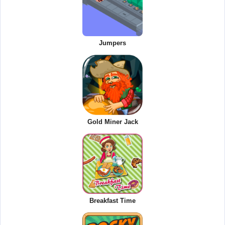
Jumpers
Gold Miner Jack
Breakfast Time