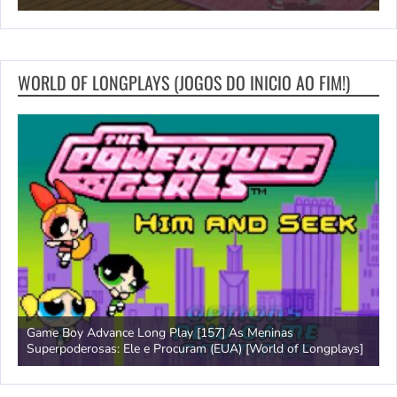
WORLD OF LONGPLAYS (JOGOS DO INICIO AO FIM!)
Game Boy Advance Long Play [157] As Meninas
A
Superpoderosas: Ele e Procuram (EUA) [World of Longplays]
L