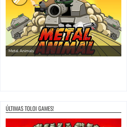
S
Metal Animals
ÚLTIMAS TOLOI GAMES!