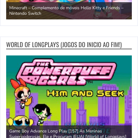
endo
Minecraft – Complemento de móveis Hello Kitty e Friends –
O
Nintendo Switch
d
WORLD OF LONGPLAYS (JOGOS DO INICIO AO FIM!)
Game Boy Advance Long Play [157] As Meninas
A
Superpoderosas: Ele e Procuram (EUA) [World of Longplays]
L