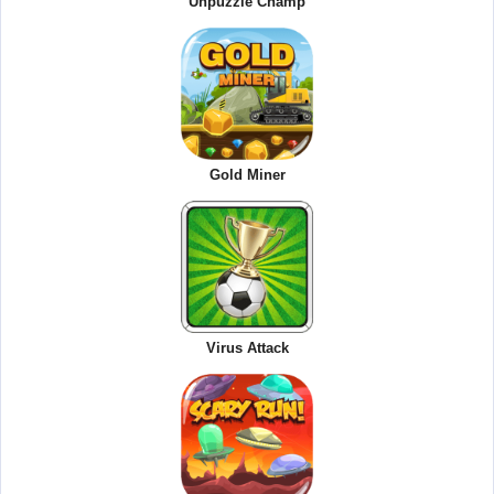
Unpuzzle Champ
Gold Miner
Virus Attack