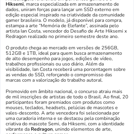
Hiksemi
, marca especializada em armazenamento de
dados, uniram forças para lançar um SSD externo em
edição especial inspirado na criatividade da comunidade
gamer brasileira. O modelo, já disponível para compra,
estampa a arte “Memória de Elefante”, assinada pelo
artista Ian Costa, vencedor do Desafio de Arte Hiksemi x
Redragon realizado no primeiro semestre deste ano.
O produto chega ao mercado em versões de 256GB,
512GB e 1TB, ideal para quem busca armazenamento
de alto desempenho para jogos, edições de vídeo,
trabalhos profissionais ou uso diário. Além da
visibilidade, Ian Costa receberá uma porcentagem sobre
as vendas do SSD, reforçando o compromisso das
marcas com a valorização do trabalho autoral.
Promovido em âmbito nacional, o concurso atraiu mais
de mil inscrições de artistas de todo o Brasil. Ao final, 20
participantes foram premiados com produtos como
mouses, teclados, headsets, pelúcias de mascotes e
vales-desconto. A arte vencedora foi selecionada por
uma curadoria interna e se destacou pela combinação
criativa do mascote Semi, da Hiksemi, com a identidade
vibrante da
Redragon
, unindo elementos de arte,