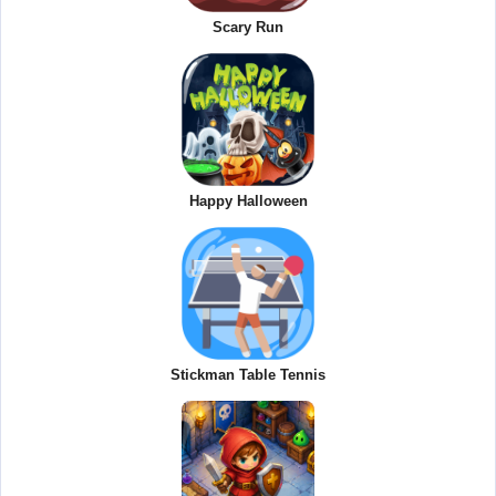
Scary Run
Happy Halloween
Stickman Table Tennis