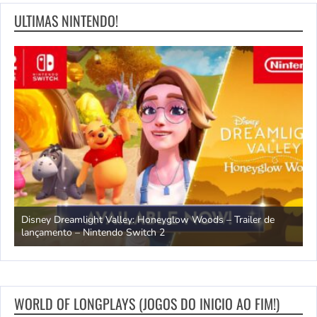
ULTIMAS NINTENDO!
ndo
Disney Dreamlight Valley: Honeyglow Woods – Trailer de
lançamento – Nintendo Switch 2
N
WORLD OF LONGPLAYS (JOGOS DO INICIO AO FIM!)