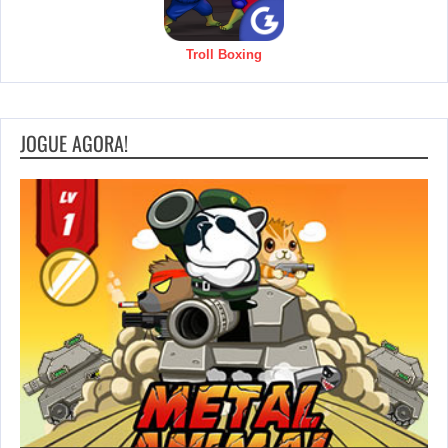
Troll Boxing
JOGUE AGORA!
S