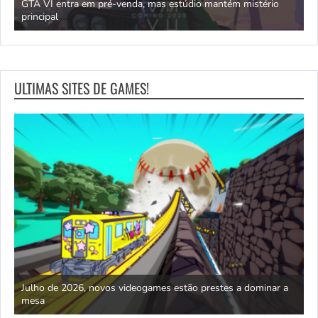
GTA VI entra em pré-venda, mas estúdio mantém mistério
principal
J
ULTIMAS SITES DE GAMES!
e The
Julho de 2026, novos videogames estão prestes a dominar a
D
mesa
c