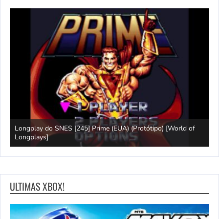
Longplay do SNES [245] Prime (EUA) (Protótipo) [World of
J
Longplays]
[
ULTIMAS XBOX!