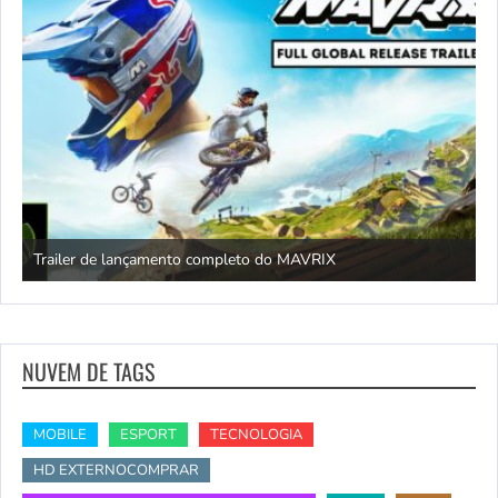
Trailer de lançamento completo do MAVRIX
O
NUVEM DE TAGS
MOBILE
ESPORT
TECNOLOGIA
HD EXTERNOCOMPRAR