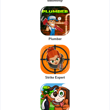
Battleship
Plumber
Strike Expert