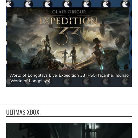
World of Longplays Live: Expedition 33 (PS5) façanha. Tsunao
G
[World of Longplays]
[
ULTIMAS XBOX!