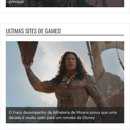
principal
J
ULTIMAS SITES DE GAMES!
pode
O fraco desempenho de bilheteria de Moana prova que uma
D
década é muito cedo para um remake da Disney
p