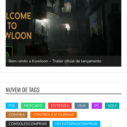
Bem-vindo a Kowloon – Trailer oficial de lançamento
P
NUVEM DE TAGS
PS5
MERCADO
ENTENDA
VEJA
PC
AQUI
CONFIRA
CONTROLESCOMPRAR
CONSOLESCOMPRAR
HD EXTERNOCOMPRAR