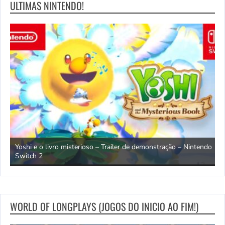
ULTIMAS NINTENDO!
o ao
Yoshi e o livro misterioso – Trailer de demonstração – Nintendo
D
Switch 2
l
WORLD OF LONGPLAYS (JOGOS DO INICIO AO FIM!)