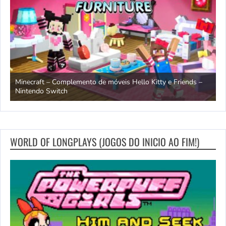
endo
Minecraft – Complemento de móveis Hello Kitty e Friends –
O
Nintendo Switch
d
WORLD OF LONGPLAYS (JOGOS DO INICIO AO FIM!)