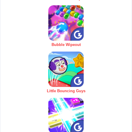
Bubble Wipeout
Little Bouncing Guys