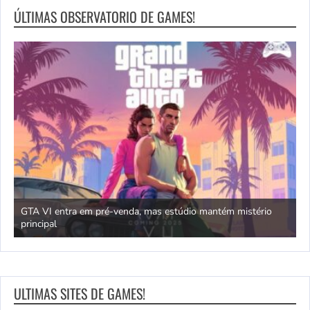
ÚLTIMAS OBSERVATORIO DE GAMES!
GTA VI entra em pré-venda, mas estúdio mantém mistério
principal
J
ULTIMAS SITES DE GAMES!