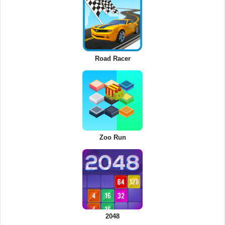
Road Racer
Zoo Run
2048