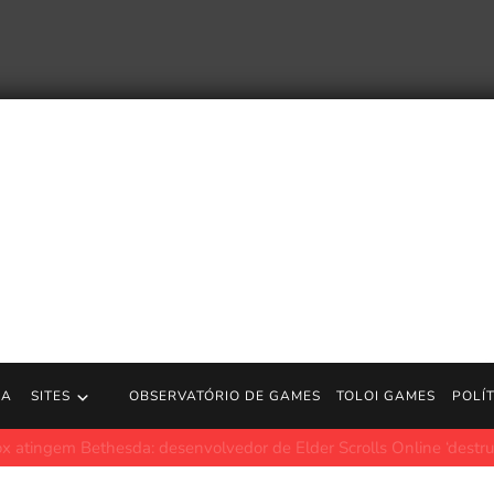
RA
SITES
OBSERVATÓRIO DE GAMES
TOLOI GAMES
POLÍ
er Games Done Quick de Kirby Air Riders prova porque é o melhor