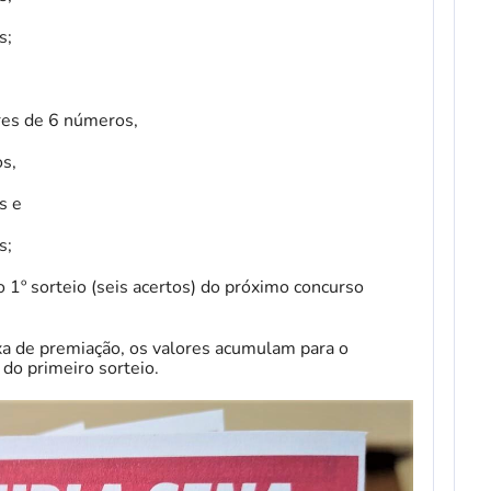
s;
res de 6 números,
s,
s e
s;
 1º sorteio (seis acertos) do próximo concurso
a de premiação, os valores acumulam para o
 do primeiro sorteio.