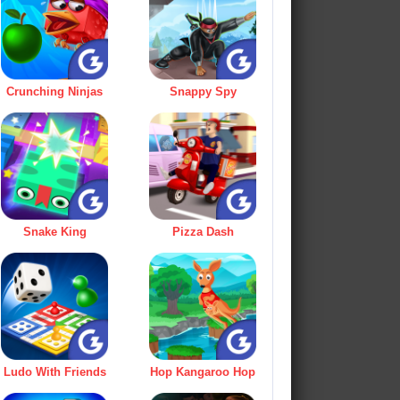
Crunching Ninjas
Snappy Spy
Snake King
Pizza Dash
Ludo With Friends
Hop Kangaroo Hop