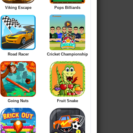
Viking Escape
Pops Billiards
Road Racer
Cricket Championship
Going Nuts
Fruit Snake