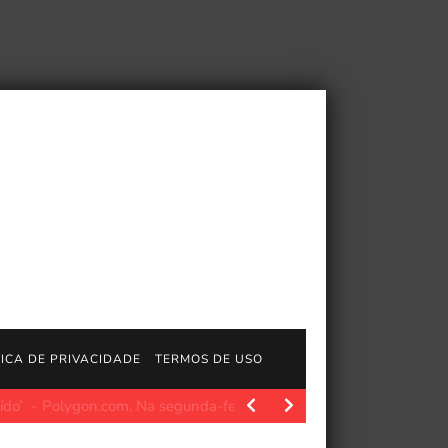
TICA DE PRIVACIDADE
TERMOS DE USO
 jogo do Switch 2
Polygon.com. Summer Games Done Quick começ