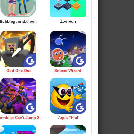
Bubblegum Balloon
Zoo Run
Odd One Out
Soccer Wizard
ombies Can't Jump 2
Aqua Thief