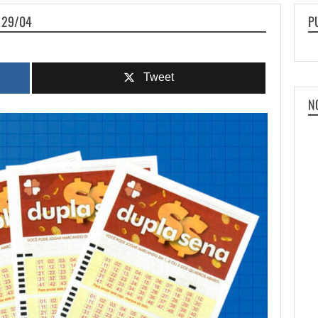
 29/04
P
Tweet
N