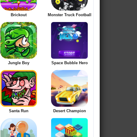
Brickout
Monster Truck Football
Jungle Boy
Space Bubble Hero
Santa Run
Desert Champion