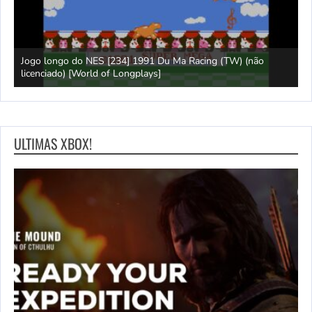
Jogo longo do NES [234] 1991 Du Ma Racing (TW) (não
L
ays]
licenciado) [World of Longplays]
L
ULTIMAS XBOX!