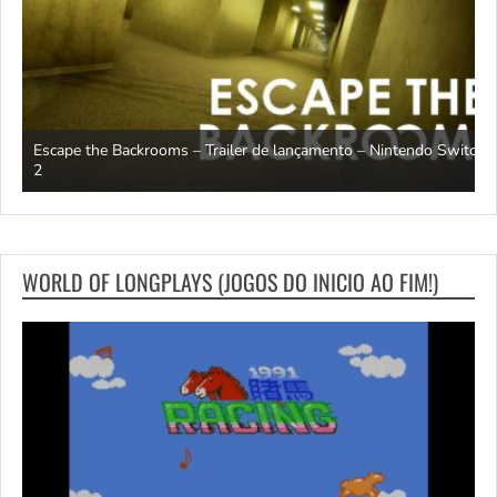
Escape the Backrooms – Trailer de lançamento – Nintendo Switch
2
M
WORLD OF LONGPLAYS (JOGOS DO INICIO AO FIM!)