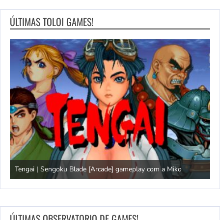
ÚLTIMAS TOLOI GAMES!
Tengai | Sengoku Blade [Arcade] gameplay com a Miko
D
ÚLTIMAS OBSERVATORIO DE GAMES!