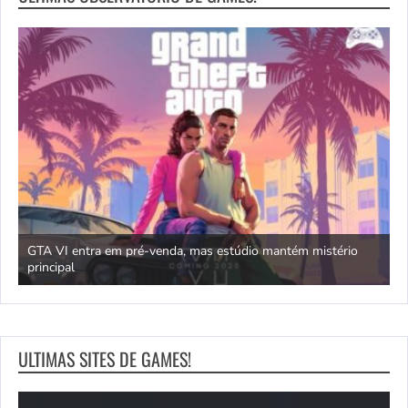
GTA VI entra em pré-venda, mas estúdio mantém mistério
principal
J
ULTIMAS SITES DE GAMES!