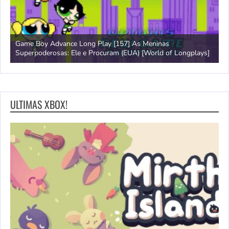
Game Boy Advance Long Play [157] As Meninas
A
Superpoderosas: Ele e Procuram (EUA) [World of Longplays]
L
ULTIMAS XBOX!