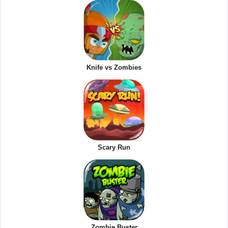
Knife vs Zombies
Scary Run
Zombie Buster