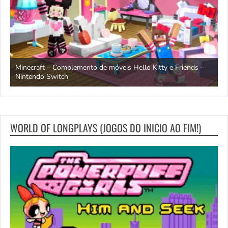
endo
Minecraft – Complemento de móveis Hello Kitty e Friends –
O
Nintendo Switch
d
WORLD OF LONGPLAYS (JOGOS DO INICIO AO FIM!)