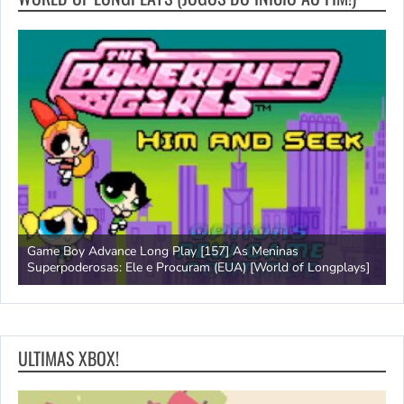
Game Boy Advance Long Play [157] As Meninas
A
Superpoderosas: Ele e Procuram (EUA) [World of Longplays]
L
ULTIMAS XBOX!