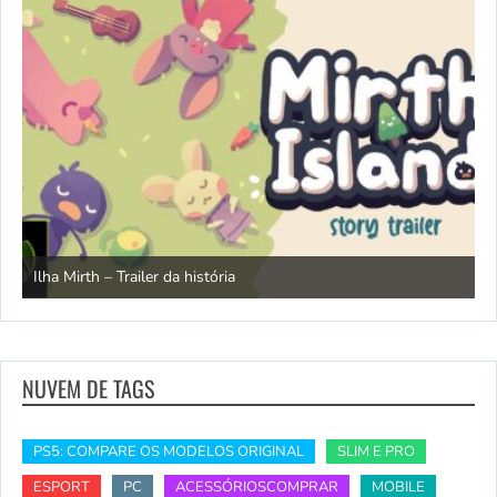
N
Ilha Mirth – Trailer da história
d
NUVEM DE TAGS
PS5: COMPARE OS MODELOS ORIGINAL
SLIM E PRO
ESPORT
PC
ACESSÓRIOSCOMPRAR
MOBILE