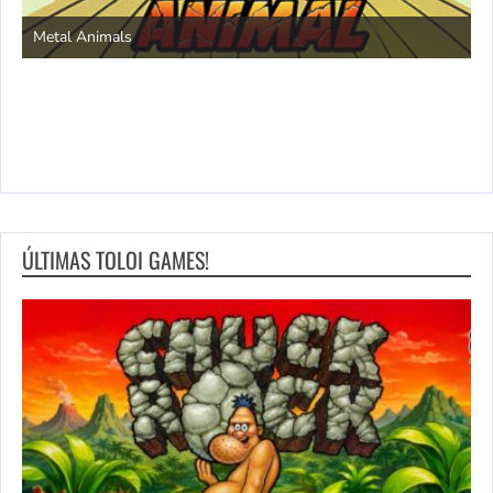
S
Metal Animals
ÚLTIMAS TOLOI GAMES!