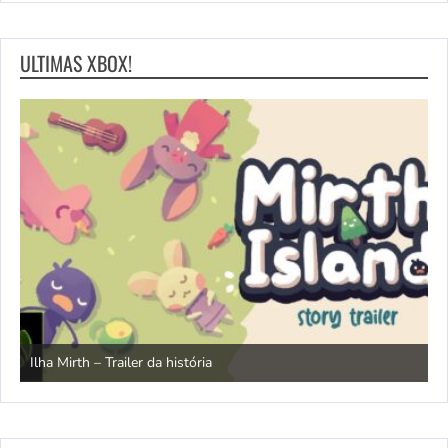
ULTIMAS XBOX!
N
Ilha Mirth – Trailer da história
d