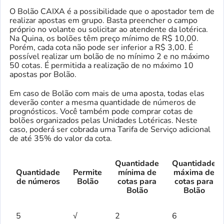
O Bolão CAIXA é a possibilidade que o apostador tem de
realizar apostas em grupo. Basta preencher o campo
próprio no volante ou solicitar ao atendente da lotérica.
Na Quina, os bolões têm preço mínimo de R$ 10,00.
Porém, cada cota não pode ser inferior a R$ 3,00. É
possível realizar um bolão de no mínimo 2 e no máximo
50 cotas. É permitida a realização de no máximo 10
apostas por Bolão.
Em caso de Bolão com mais de uma aposta, todas elas
deverão conter a mesma quantidade de números de
prognósticos. Você também pode comprar cotas de
bolões organizados pelas Unidades Lotéricas. Neste
caso, poderá ser cobrada uma Tarifa de Serviço adicional
de até 35% do valor da cota.
Quantidade
Quantidade
Quantidade
Permite
mínima de
máxima de
de números
Bolão
cotas para
cotas para
Bolão
Bolão
5
√
2
6