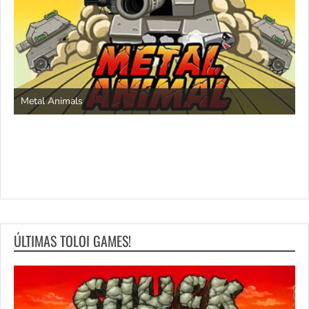
S
Metal Animals
ÚLTIMAS TOLOI GAMES!