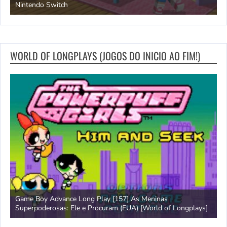
Nintendo Switch
d
WORLD OF LONGPLAYS (JOGOS DO INICIO AO FIM!)
Game Boy Advance Long Play [157] As Meninas
A
Superpoderosas: Ele e Procuram (EUA) [World of Longplays]
L