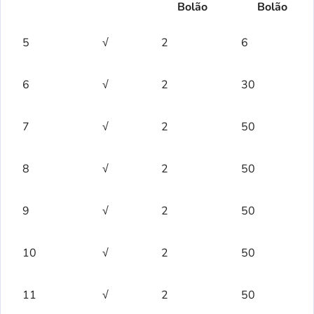
Bolão
Bolão
5
√
2
6
6
√
2
30
7
√
2
50
8
√
2
50
9
√
2
50
10
√
2
50
11
√
2
50