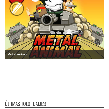
S
Metal Animals
ÚLTIMAS TOLOI GAMES!