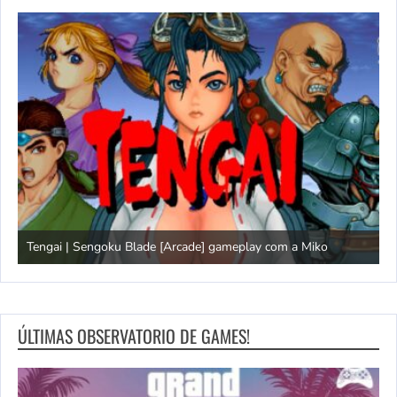
Tengai | Sengoku Blade [Arcade] gameplay com a Miko
D
ÚLTIMAS OBSERVATORIO DE GAMES!