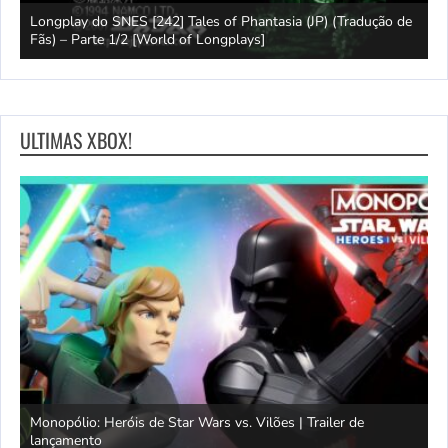
e
Longplay do SNES [242] Tales of Phantasia (JP) (Tradução de
Fãs) – Parte 1/2 [World of Longplays]
J
ULTIMAS XBOX!
Monopólio: Heróis de Star Wars vs. Vilões | Trailer de
lançamento
S