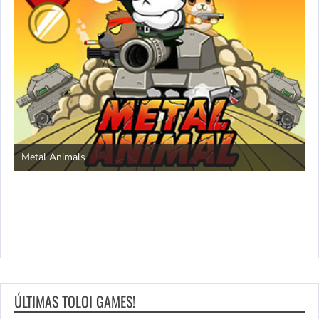
S
Metal Animals
ÚLTIMAS TOLOI GAMES!