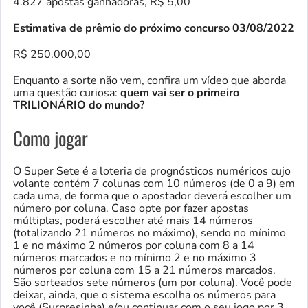
4.827 apostas ganhadoras, R$ 5,00
Estimativa de prêmio do próximo concurso 03/08/2022
R$ 250.000,00
Enquanto a sorte não vem, confira um vídeo que aborda
uma questão curiosa:
quem vai ser o primeiro
TRILIONÁRIO do mundo?
Como jogar
O Super Sete é a loteria de prognósticos numéricos cujo
volante contém 7 colunas com 10 números (de 0 a 9) em
cada uma, de forma que o apostador deverá escolher um
número por coluna. Caso opte por fazer apostas
múltiplas, poderá escolher até mais 14 números
(totalizando 21 números no máximo), sendo no mínimo
1 e no máximo 2 números por coluna com 8 a 14
números marcados e no mínimo 2 e no máximo 3
números por coluna com 15 a 21 números marcados.
São sorteados sete números (um por coluna). Você pode
deixar, ainda, que o sistema escolha os números para
você (Surpresinha) e/ou continuar com o seu jogo por 3,