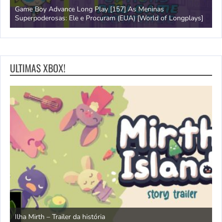
Game Boy Advance Long Play [157] As Meninas
A
Superpoderosas: Ele e Procuram (EUA) [World of Longplays]
L
ULTIMAS XBOX!
N
Ilha Mirth – Trailer da história
d