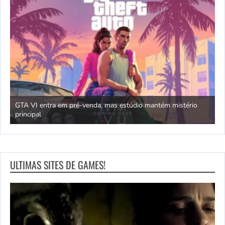
GTA VI entra em pré-venda, mas estúdio mantém mistério
principal
J
ULTIMAS SITES DE GAMES!