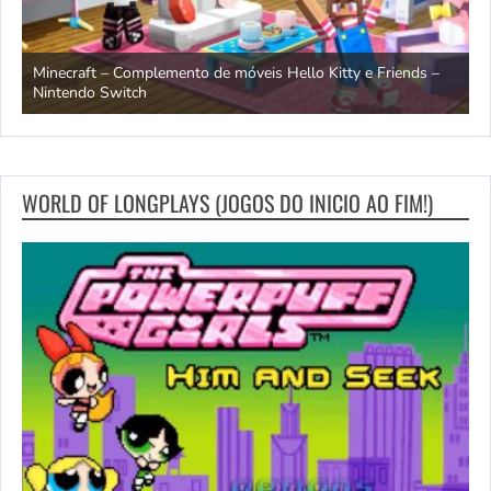
endo
Minecraft – Complemento de móveis Hello Kitty e Friends –
O
Nintendo Switch
d
WORLD OF LONGPLAYS (JOGOS DO INICIO AO FIM!)