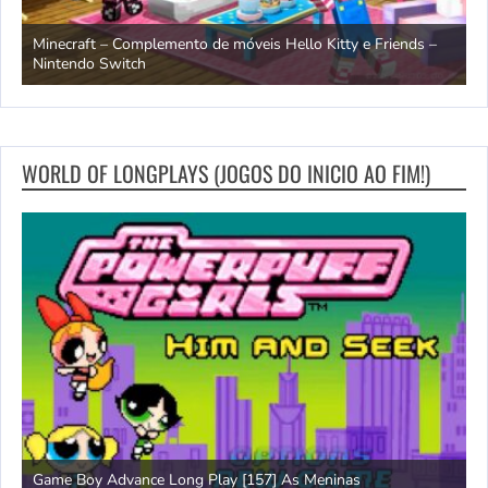
endo
Minecraft – Complemento de móveis Hello Kitty e Friends –
O
Nintendo Switch
d
WORLD OF LONGPLAYS (JOGOS DO INICIO AO FIM!)
Game Boy Advance Long Play [157] As Meninas
A