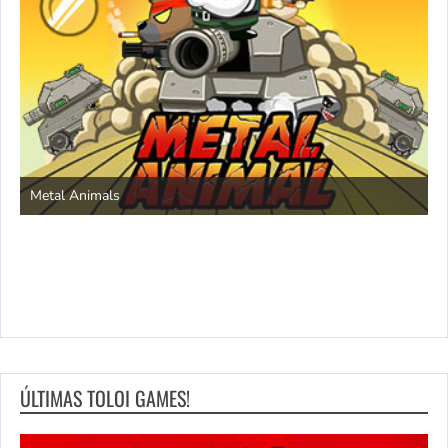
S
Metal Animals
ÚLTIMAS TOLOI GAMES!