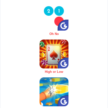
Oh No
High or Low