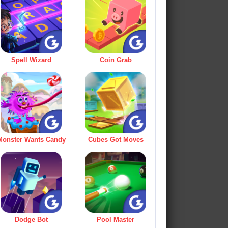
Spell Wizard
Coin Grab
Monster Wants Candy
Cubes Got Moves
Dodge Bot
Pool Master