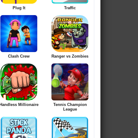
Plug It
Traffic
Clash Crew
Ranger vs Zombies
Handless Millionaire
Tennis Champion
League