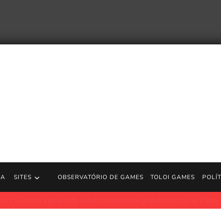
RA
SITES
OBSERVATÓRIO DE GAMES
TOLOI GAMES
POLÍ
a global Aniimo
Os portões do Idílio estão abertos.
O Beta…