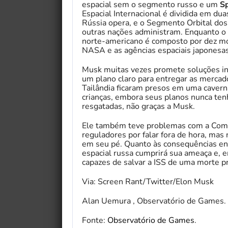
espacial sem o segmento russo e um
S
Espacial Internacional é dividida em du
Rússia opera, e o Segmento Orbital do
outras nações administram. Enquanto o
norte-americano é composto por dez mód
NASA e as agências espaciais japonesas
Musk muitas vezes promete soluções in
um plano claro para entregar as mercad
Tailândia ficaram presos em uma cavern
crianças, embora seus planos nunca ten
resgatadas, não graças a Musk.
Ele também teve problemas com a Comis
reguladores por falar fora de hora, mas
em seu pé. Quanto às consequências en
espacial russa cumprirá sua ameaça e, 
capazes de salvar a ISS de uma morte p
Via: Screen Rant/Twitter/Elon Musk
Alan Uemura , Observatório de Games.
Fonte:
Observatório de Games
.