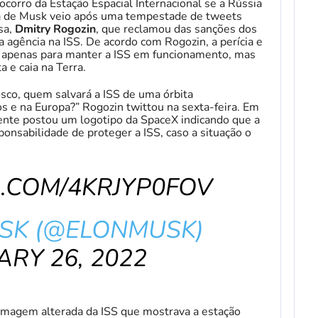
corro da Estação Espacial Internacional se a Rússia
sta de Musk veio após uma tempestade de tweets
sa,
Dmitry Rogozin
, que reclamou das sanções dos
a agência na ISS. De acordo com Rogozin, a perícia e
o apenas para manter a ISS em funcionamento, mas
a e caia na Terra.
sco, quem salvará a ISS de uma órbita
s e na Europa?” Rogozin twittou na sexta-feira. Em
nte postou um logotipo da SpaceX indicando que a
onsabilidade de proteger a ISS, caso a situação o
R.COM/4KRJYP0FOV
SK (@ELONMUSK)
RY 26, 2022
agem alterada da ISS que mostrava a estação