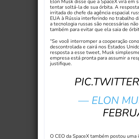
Elon Musk disse que a SpaceX virá em so
tentar soltá-la de sua órbita. A respo
irritada do chefe da agência espacial rus
EUA à Rússia interferindo no trabalho d
a tecnologia russas são necessárias nã
também para evitar que ela saia de órbit
“Se você interromper a cooperação cono
descontrolada e cairá nos Estados Unido
resposta a esse tweet, Musk simplesme
empresa está pronta para assumir a resp
justifique.
PIC.TWITTE
— ELON MU
FEBRUA
O CEO da SpaceX também postou uma im