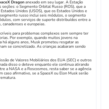
paceX Dragon
anexado em seu lugar. A Estação
as seções: o Segmento Orbital Russo (ROS), que a
s Estados Unidos (USOS), que os Estados Unidos e
 segmento russo inclui seis módulos, o segmento
ulos, com serviços de suporte distribuídos entre a
, canadenses e europeias.
críveis para problemas complexos sem sempre ter
orias. Por exemplo, quando muitos jovens na
a há alguns anos, Musk prometeu resgatar as
ham se concretizado. As crianças acabaram sendo
são de Valores Mobiliários dos EUA (SEC) e outros
 nada disso o deteve enquanto ele continua atirando
tre a NASA e a Roscosmos, resta saber se a agência
em caso afirmativo, se a SpaceX ou Elon Musk serão
rematura.