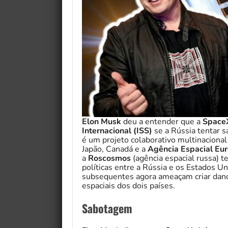
Elon Musk
deu a entender que a
Spac
Internacional (ISS)
se a Rússia tentar 
é um projeto colaborativo multinacional
Japão, Canadá e a
Agência Espacial Eu
a
Roscosmos
(agência espacial russa) 
políticas entre a Rússia e os Estados Un
subsequentes agora ameaçam criar danos
espaciais dos dois países.
Sabotagem