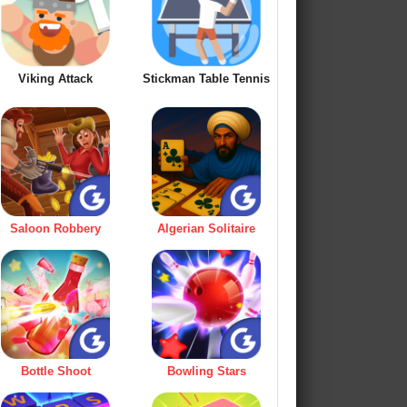
Viking Attack
Stickman Table Tennis
Saloon Robbery
Algerian Solitaire
Bottle Shoot
Bowling Stars