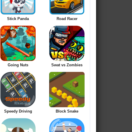
Stick Panda
Road Racer
Going Nuts
Swat vs Zombies
Speedy Driving
Block Snake