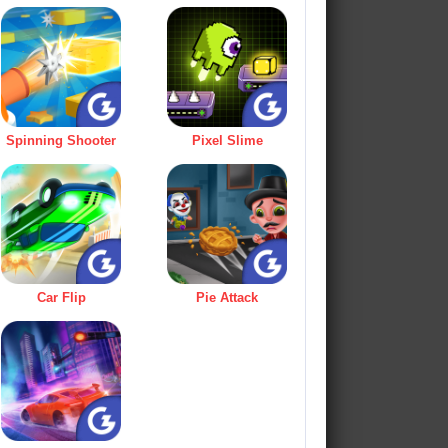
Spinning Shooter
Pixel Slime
Car Flip
Pie Attack