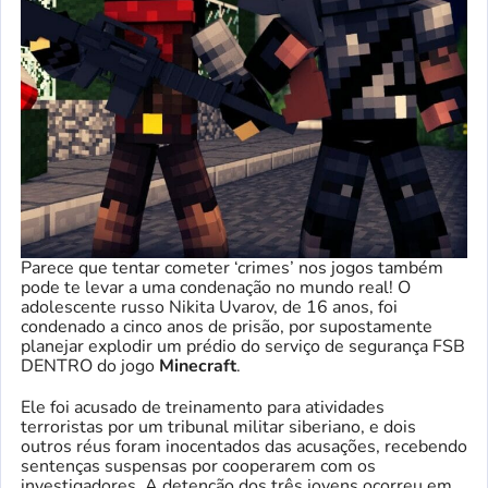
Parece que tentar cometer ‘crimes’ nos jogos também
pode te levar a uma condenação no mundo real! O
adolescente russo Nikita Uvarov, de 16 anos, foi
condenado a cinco anos de prisão, por supostamente
planejar explodir um prédio do serviço de segurança FSB
DENTRO do jogo
Minecraft
.
Ele foi acusado de treinamento para atividades
terroristas por um tribunal militar siberiano, e dois
outros réus foram inocentados das acusações, recebendo
sentenças suspensas por cooperarem com os
investigadores. A detenção dos três jovens ocorreu em