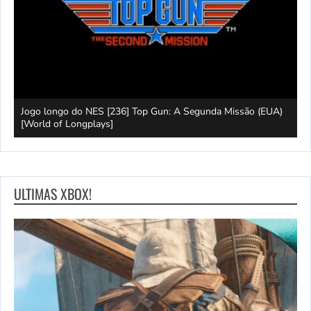
 of
Jogo longo do NES [236] Top Gun: A Segunda Missão (EUA)
L
[World of Longplays]
L
ULTIMAS XBOX!