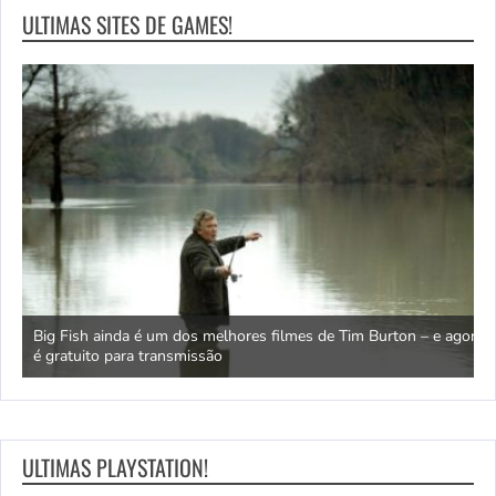
ULTIMAS SITES DE GAMES!
de
Big Fish ainda é um dos melhores filmes de Tim Burton – e agora
O
é gratuito para transmissão
I
ULTIMAS PLAYSTATION!