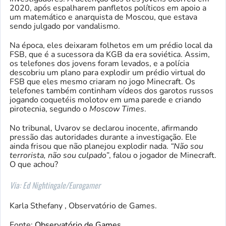
2020, após espalharem panfletos políticos em apoio a
um matemático e anarquista de Moscou, que estava
sendo julgado por vandalismo.
Na época, eles deixaram folhetos em um prédio local da
FSB, que é a sucessora da KGB da era soviética. Assim,
os telefones dos jovens foram levados, e a polícia
descobriu um plano para explodir um prédio virtual do
FSB que eles mesmo criaram no jogo Minecraft. Os
telefones também continham vídeos dos garotos russos
jogando coquetéis molotov em uma parede e criando
pirotecnia, segundo o
Moscow Times
.
No tribunal, Uvarov se declarou inocente, afirmando
pressão das autoridades durante a investigação. Ele
ainda frisou que não planejou explodir nada.
“Não sou
terrorista, não sou culpado”
, falou o jogador de Minecraft.
O que achou?
Via: Ed Nightingale/Eurogamer
Karla Sthefany , Observatório de Games.
Fonte:
Observatório de Games
.