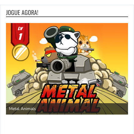
JOGUE AGORA!
S
Metal Animals