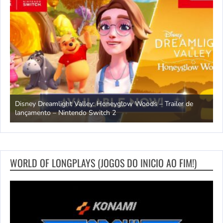
ndo
Disney Dreamlight Valley: Honeyglow Woods – Trailer de
lançamento – Nintendo Switch 2
N
WORLD OF LONGPLAYS (JOGOS DO INICIO AO FIM!)