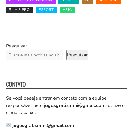
ACESSÓRIOSCOMPRAR
MOBILE
PC
MERCADO
SLIM E PRO
ESPORT
VEJA
Pesquisar
Pesquisar
CONTATO
Se você deseja entrar em contato com a equipe
responsável pelo
jogosgratismmi@gmail.com
, utilize o
e-mail abaixo:
jogosgratismmi@gmail.com