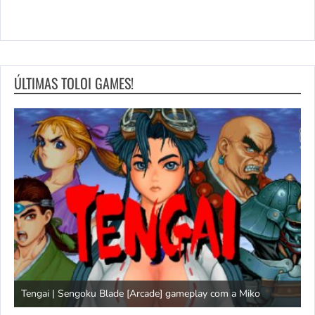
ÚLTIMAS TOLOI GAMES!
Tengai | Sengoku Blade [Arcade] gameplay com a Miko
D