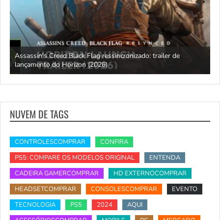
Assassin's Creed Black Flag ressincronizado: trailer de
lançamento do Horizon (2026)
R
NUVEM DE TAGS
CONTROLESCOMPRAR
CONFIRA
PS5: COMPARE OS MODELOS ORIGINAL
ENTENDA
CADEIRA GAMERCOMPRAR
HD EXTERNOCOMPRAR
HEADSETCOMPRAR
CONSOLESCOMPRAR
EVENTO
TECNOLOGIA
PS5
2024
AQUI