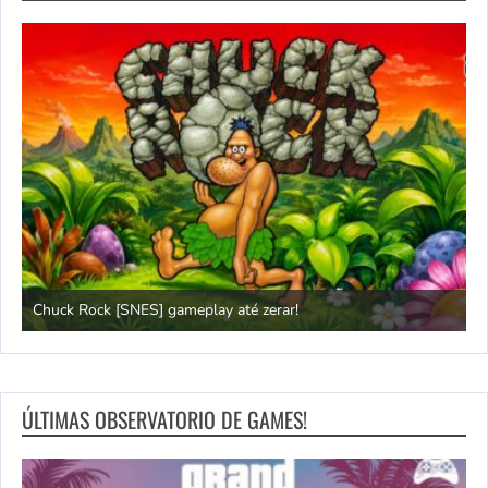
Chuck Rock [SNES] gameplay até zerar!
P
ÚLTIMAS OBSERVATORIO DE GAMES!