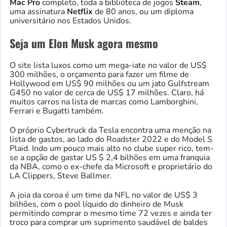
Mac Pro
completo, toda a biblioteca de jogos
Steam
,
uma assinatura
Netflix
de 80 anos, ou um diploma
universitário nos Estados Unidos.
Seja um Elon Musk agora mesmo
O site lista luxos como um mega-iate no valor de US$
300 milhões, o orçamento para fazer um filme de
Hollywood em US$ 90 milhões ou um jato Gulfstream
G450 no valor de cerca de US$ 17 milhões. Claro, há
muitos carros na lista de marcas como Lamborghini,
Ferrari e Bugatti também.
O próprio Cybertruck da Tesla encontra uma menção na
lista de gastos, ao lado do Roadster 2022 e do Model S
Plaid. Indo um pouco mais alto no clube super rico, tem-
se a opção de gastar US $ 2,4 bilhões em uma franquia
da NBA, como o ex-chefe da Microsoft e proprietário do
LA Clippers, Steve Ballmer.
A joia da coroa é um time da NFL no valor de US$ 3
bilhões, com o pool líquido do dinheiro de Musk
permitindo comprar o mesmo time 72 vezes e ainda ter
troco para comprar um suprimento saudável de baldes