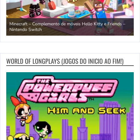
endo
Minecraft – Complemento de móveis Hello Kitty e Friends –
O
Nintendo Switch
d
WORLD OF LONGPLAYS (JOGOS DO INICIO AO FIM!)