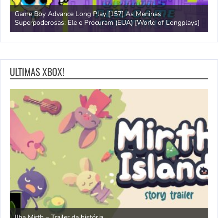
Game Boy Advance Long Play [157] As Meninas
A
Superpoderosas: Ele e Procuram (EUA) [World of Longplays]
L
ULTIMAS XBOX!
N
Ilha Mirth – Trailer da história
d