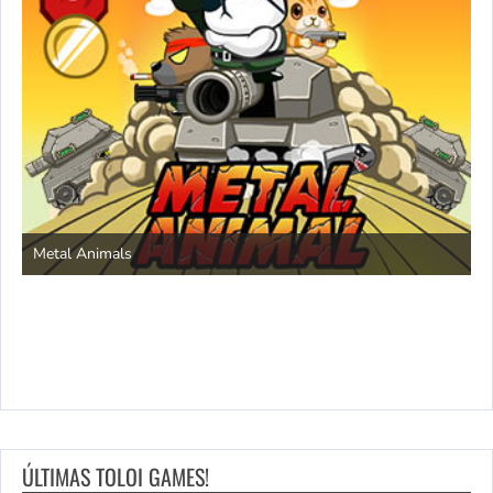
S
Metal Animals
ÚLTIMAS TOLOI GAMES!