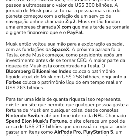
pessoa a ultrapassar o valor de US$ 300 bilhões. A
jornada de Musk para se tornar a pessoa mais rica do
planeta começou com a criação de um serviço de
navegação online chamado
Zip2
. Musk então fundou
uma empresa chamada
X.com
que mais tarde se tornaria
o gigante financeiro que é o
PayPal
.
Musk então voltou sua mão para a exploração espacial
com as fundações da
SpaceX
. A próxima parada foi a
Tesla, onde Musk começou como presidente após um
investimento antes de se tornar CEO. A maior parte da
riqueza de Musk está concentrada na Tesla. O
Bloomberg Billionaires Index
coloca o patrimônio
líquido atual de Musk em US$ 258 bilhões, enquanto a
Forbes
coloca o patrimônio líquido em tempo real em
US$ 263 bilhões.
Para ter uma ideia de quanta riqueza isso representa,
existe um site que permite que qualquer pessoa gaste a
fortuna de Musk em qualquer coisa, desde consoles
Nintendo Switch
até um time inteiro da
NFL
. Chamado
Spend Elon Musk’s Fortune
, o site oferece um pool de
cerca de US$ 217 bilhões que um usuário regular pode
gastar em itens como
AirPods Pro, PlayStation 5
, um