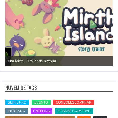
N
Ilha Mirth – Trailer da história
d
NUVEM DE TAGS
SLIM E PRO
EVENTO
CONSOLESCOMPRAR
MERCADO
ENTENDA
HEADSETCOMPRAR