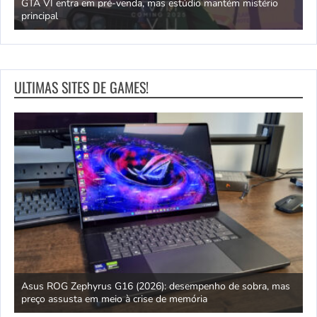
GTA VI entra em pré-venda, mas estúdio mantém mistério
principal
J
ULTIMAS SITES DE GAMES!
ipo
Asus ROG Zephyrus G16 (2026): desempenho de sobra, mas
S
preço assusta em meio à crise de memória
D