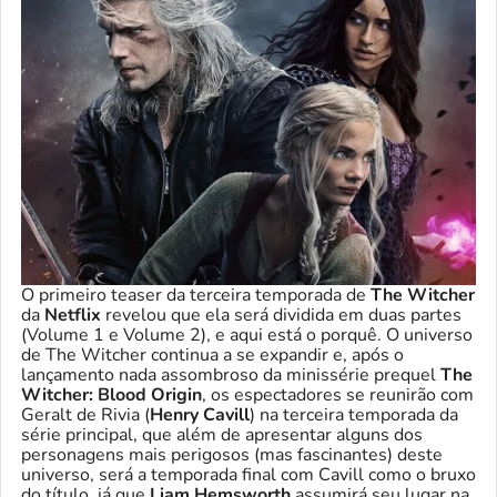
O primeiro teaser da terceira temporada de
The Witcher
da
Netflix
revelou que ela será dividida em duas partes
(Volume 1 e Volume 2), e aqui está o porquê. O universo
de The Witcher continua a se expandir e, após o
lançamento nada assombroso da minissérie prequel
The
Witcher: Blood Origin
, os espectadores se reunirão com
Geralt de Rivia (
Henry Cavill
) na terceira temporada da
série principal, que além de apresentar alguns dos
personagens mais perigosos (mas fascinantes) deste
universo, será a temporada final com Cavill como o bruxo
do título, já que
Liam Hemsworth
assumirá seu lugar na