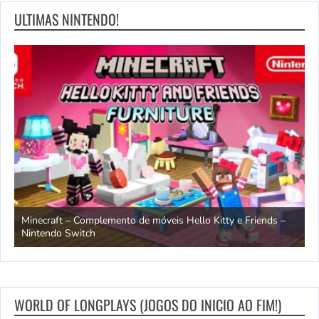
ULTIMAS NINTENDO!
endo
Minecraft – Complemento de móveis Hello Kitty e Friends –
O
Nintendo Switch
d
WORLD OF LONGPLAYS (JOGOS DO INICIO AO FIM!)