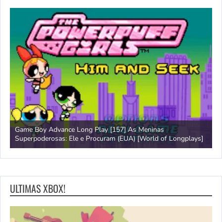
Game Boy Advance Long Play [157] As Meninas
A
Superpoderosas: Ele e Procuram (EUA) [World of Longplays]
L
ULTIMAS XBOX!