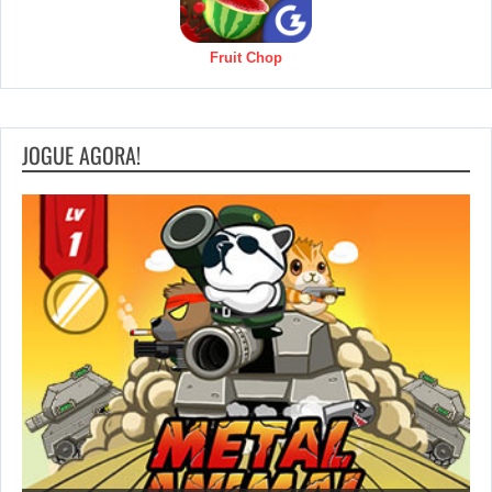
Fruit Chop
JOGUE AGORA!
S