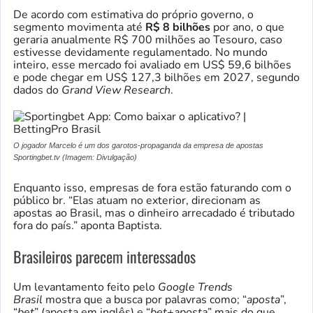
De acordo com estimativa do próprio governo, o
segmento movimenta até
R$ 8 bilhões
por ano, o que
geraria anualmente R$ 700 milhões ao Tesouro, caso
estivesse devidamente regulamentado. No mundo
inteiro, esse mercado foi avaliado em US$ 59,6 bilhões
e pode chegar em US$ 127,3 bilhões em 2027, segundo
dados do
Grand View Research
.
O jogador Marcelo é um dos garotos-propaganda da empresa de apostas
Sportingbet.tv (Imagem: Divulgação)
Enquanto isso, empresas de fora estão faturando com o
público br. “Elas atuam no exterior, direcionam as
apostas ao Brasil, mas o dinheiro arrecadado é tributado
fora do país.” aponta Baptista.
Brasileiros parecem interessados
Um levantamento feito pelo
Google Trends
Brasil
mostra que a busca por palavras como; “
aposta
”,
“
bet
” (aposta em inglês) e “
bet+aposta
” mais do que