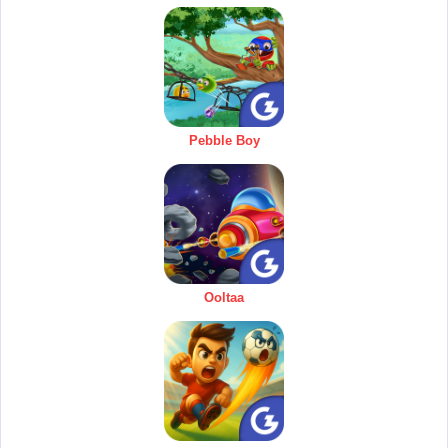
Pebble Boy
Ooltaa