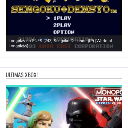
Longplay do SNES [243] Sengoku Denshou (JP) [World of
J
Longplays]
L
ULTIMAS XBOX!