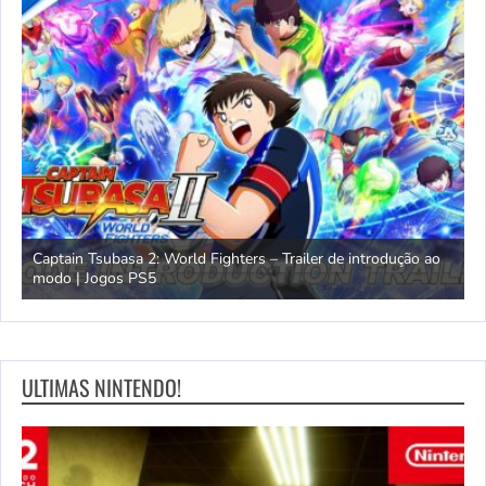
omem
Captain Tsubasa 2: World Fighters – Trailer de introdução ao
M
modo | Jogos PS5
P
ULTIMAS NINTENDO!