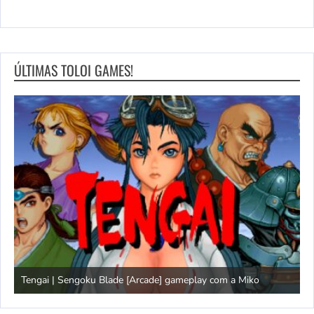
ÚLTIMAS TOLOI GAMES!
Tengai | Sengoku Blade [Arcade] gameplay com a Miko
D