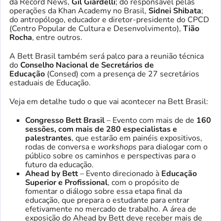
da Record News,
Gil Giardelli
; do responsável pelas
operações da Khan Academy no Brasil,
Sidnei Shibata
;
do antropólogo, educador e diretor-presidente do CPCD
(Centro Popular de Cultura e Desenvolvimento),
Tião
Rocha
, entre outros.
A Bett Brasil também será palco para a reunião técnica
do
Conselho Nacional de Secretários de
Educação
(Consed) com a presença de 27 secretários
estaduais de Educação.
Veja em detalhe tudo o que vai acontecer na Bett Brasil:
Congresso Bett Brasil
– Evento com mais de de
160
sessões, com mais de 280 especialistas e
palestrantes
, que estarão em painéis expositivos,
rodas de conversa e
workshops
para dialogar com o
público sobre os caminhos e perspectivas para o
futuro da educação.
Ahead by Bett
– Evento direcionado à
Educação
Superior e Profissional
, com o propósito de
fomentar o diálogo sobre essa etapa final da
educação, que prepara o estudante para entrar
efetivamente no mercado de trabalho. A área de
exposição do Ahead by Bett deve receber mais de