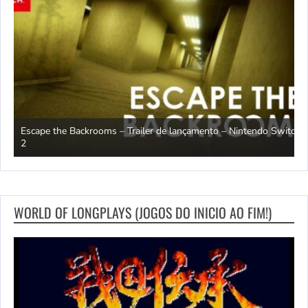
Escape the Backrooms – Trailer de lançamento – Nintendo Switch
2
M
WORLD OF LONGPLAYS (JOGOS DO INICIO AO FIM!)