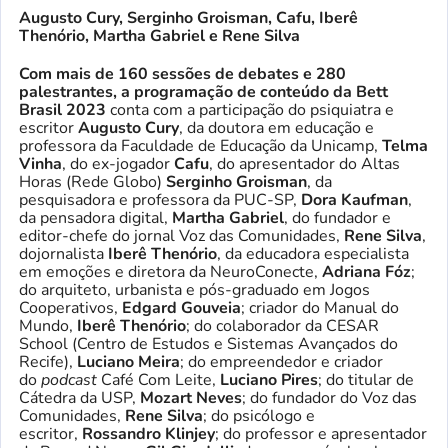
Augusto Cury, Serginho Groisman, Cafu, Iberê
Thenório, Martha Gabriel e Rene Silva
Com mais de 160 sessões de debates e 280
palestrantes, a programação de conteúdo da Bett
Brasil 2023
conta com a participação do psiquiatra e
escritor
Augusto Cury
, da doutora em educação e
professora da Faculdade de Educação da Unicamp,
Telma
Vinha
, do ex-jogador
Cafu
, do apresentador do Altas
Horas (Rede Globo)
Serginho Groisman
, da
pesquisadora e professora da PUC-SP,
Dora Kaufman
,
da pensadora digital,
Martha Gabriel
, do fundador e
editor-chefe do jornal Voz das Comunidades,
Rene Silva
,
dojornalista
Iberê Thenório
, da educadora especialista
em emoções e diretora da NeuroConecte,
Adriana Fóz
;
do arquiteto, urbanista e pós-graduado em Jogos
Cooperativos,
Edgard Gouveia
; criador do Manual do
Mundo,
Iberê Thenório
; do colaborador da CESAR
School (Centro de Estudos e Sistemas Avançados do
Recife),
Luciano Meira
; do empreendedor e criador
do
podcast
Café Com Leite,
Luciano Pires
; do titular de
Cátedra da USP,
Mozart Neves
; do fundador do Voz das
Comunidades,
Rene Silva
; do psicólogo e
escritor,
Rossandro Klinjey
; do professor e apresentador