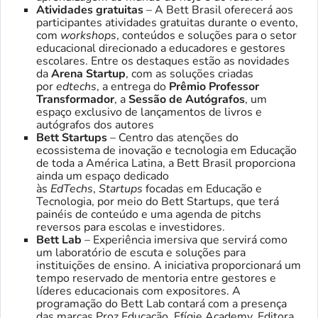
Atividades gratuitas
– A Bett Brasil oferecerá aos
participantes atividades gratuitas durante o evento,
com
workshops
, conteúdos e soluções para o setor
educacional direcionado a educadores e gestores
escolares. Entre os destaques estão as novidades
da
Arena Startup
, com as soluções criadas
por
edtechs
, a entrega do
Prêmio Professor
Transformador
, a
Sessão de Autógrafos
, um
espaço exclusivo de lançamentos de livros e
autógrafos dos autores
Bett Startups
– Centro das atenções do
ecossistema de inovação e tecnologia em Educação
de toda a América Latina, a Bett Brasil proporciona
ainda um espaço dedicado
às
EdTechs
,
Startups
focadas em Educação e
Tecnologia, por meio do Bett Startups, que terá
painéis de conteúdo e uma agenda de pitchs
reversos para escolas e investidores.
Bett Lab
– Experiência imersiva que servirá como
um laboratório de escuta e soluções para
instituições de ensino. A iniciativa proporcionará um
tempo reservado de mentoria entre gestores e
líderes educacionais com expositores. A
programação do Bett Lab contará com a presença
das marcas Proz Educação, Efígie Academy, Editora