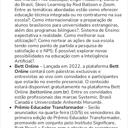
do Brasil, Skies Learning by Red Balloon e Zoom.
Entre as temáticas abordadas estão como oferecer
educação técnica integrada ou no contraturno na sua
escola?; Como internacionalizar a preparação de
alunos brasileiros para universidades estrangeiras,
além dos programas bilíngues?; Sistema de Ensino:
expectativa x realidade. Como melhorar sua
utilização?; Como nortear as ações de sua escola
tendo como ponto de partida a pesquisa de
satisfação e o NPS; É possível explorar novas
possibilidades na educação com a Inteligência
Artificial?.
Bett Online
– Lançada em 2022, a plataforma
Bett
Online
contará com palestras exclusivas e
entrevistas ao vivo com convidados e participantes
que estarão no evento presencial. O conteúdo
estará disponível gratuitamente na plataforma Bett
Online (
bettonline.com.br
). Entre os convidados
estão profissionais das marcas Systemic, Brasil
Canadá e Universidade Anhembi Morumbi.
Prêmio Educador Transformador
– Serão
anunciados na quarta-feira (10/5) os vencedores da
primeira edição do Prêmio Educador Transformador,
promovido em conjunto pelo Instituto Significare,
Bett Brasil e Sebrae com o objetivo de reconhecer