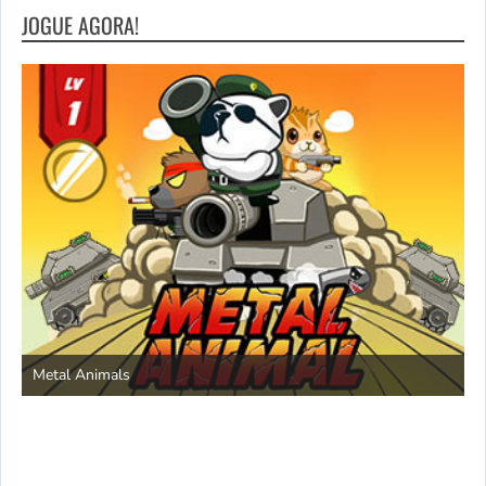
JOGUE AGORA!
S
Metal Animals