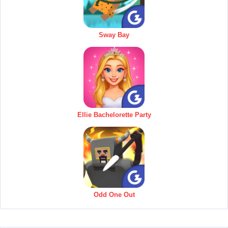
Sway Bay
Ellie Bachelorette Party
Odd One Out