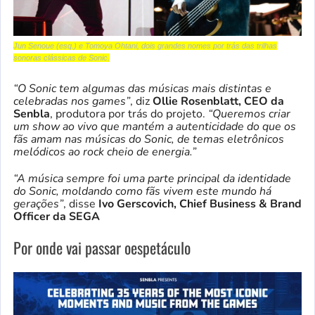
Jun Senoue (esq.) e Tomoya Ohtani, dois grandes nomes por trás das trilhas
sonoras clássicas de Sonic.
“O Sonic tem algumas das músicas mais distintas e
celebradas nos games”
, diz
Ollie Rosenblatt, CEO da
Senbla
, produtora por trás do projeto.
“Queremos criar
um show ao vivo que mantém a autenticidade do que os
fãs amam nas músicas do Sonic, de temas eletrônicos
melódicos ao rock cheio de energia.”
“A música sempre foi uma parte principal da identidade
do Sonic, moldando como fãs vivem este mundo há
gerações”
, disse
Ivo Gerscovich, Chief Business & Brand
Officer da SEGA
Por onde vai passar oespetáculo