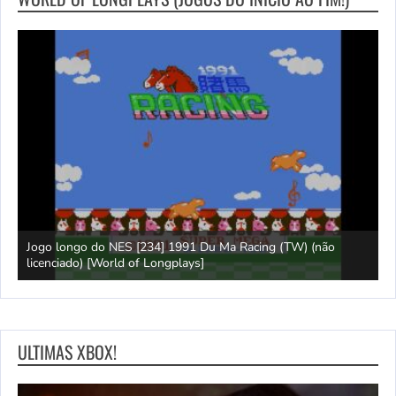
Jogo longo do NES [234] 1991 Du Ma Racing (TW) (não
L
ays]
licenciado) [World of Longplays]
L
ULTIMAS XBOX!