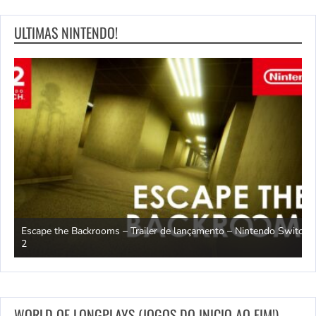
ULTIMAS NINTENDO!
Escape the Backrooms – Trailer de lançamento – Nintendo Switch
2
M
WORLD OF LONGPLAYS (JOGOS DO INICIO AO FIM!)