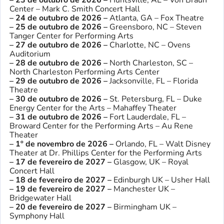
– 23 de outubro de 2026 –
Huntsville, AL – Von Braun
Center – Mark C. Smith Concert Hall
– 24 de outubro de 2026 –
Atlanta, GA – Fox Theatre
– 25 de outubro de 2026 –
Greensboro, NC – Steven
Tanger Center for Performing Arts
– 27 de outubro de 2026 –
Charlotte, NC – Ovens
Auditorium
– 28 de outubro de 2026 –
North Charleston, SC –
North Charleston Performing Arts Center
– 29 de outubro de 2026 –
Jacksonville, FL – Florida
Theatre
– 30 de outubro de 2026 –
St. Petersburg, FL – Duke
Energy Center for the Arts – Mahaffey Theater
– 31 de outubro de 2026 –
Fort Lauderdale, FL –
Broward Center for the Performing Arts – Au Rene
Theater
– 1º de novembro de 2026 –
Orlando, FL – Walt Disney
Theater at Dr. Phillips Center for the Performing Arts
– 17 de fevereiro de 2027 –
Glasgow, UK – Royal
Concert Hall
– 18 de fevereiro de 2027 –
Edinburgh UK – Usher Hall
– 19 de fevereiro de 2027 –
Manchester UK –
Bridgewater Hall
– 20 de fevereiro de 2027 –
Birmingham UK –
Symphony Hall