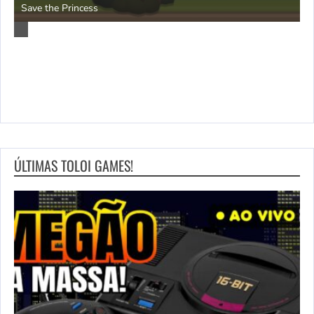
P
Save the Princess
ÚLTIMAS TOLOI GAMES!