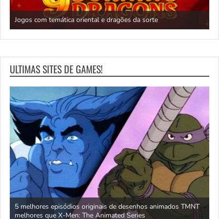
N
Jogos com temática oriental e dragões da sorte
c
ULTIMAS SITES DE GAMES!
ito
5 melhores episódios originais de desenhos animados TMNT
N
melhores que X-Men: The Animated Series
t