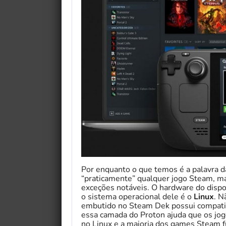
My Fairytale Griffin
Por enquanto o que temos é a palavra d
“praticamente” qualquer jogo Steam, ma
exceções notáveis. O hardware do dispo
o sistema operacional dele é o
Linux
. N
embutido no Steam Dek possui compati
essa camada do Proton ajuda que os jog
no Linux e a maioria dos games Steam f