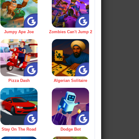
Jumpy Ape Joe
Zombies Can't Jump 2
Pizza Dash
Algerian Solitaire
Stay On The Road
Dodge Bot