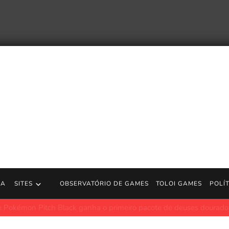
RA
SITES
OBSERVATÓRIO DE GAMES
TOLOI GAMES
POLÍ
tch Black ganha o primeiro pacote de deuses dourados do mundo