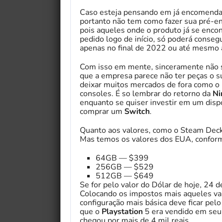
Caso esteja pensando em já encomendar 
portanto não tem como fazer sua pré-enc
pois aqueles onde o produto já se enco
pedido logo de início, só poderá conseg
apenas no final de 2022 ou até mesmo
Com isso em mente, sinceramente não s
que a empresa parece não ter peças o su
deixar muitos mercados de fora como o
consoles. É so lembrar do retorno da
Ni
enquanto se quiser investir em um dispo
comprar um
Switch
.
Quanto aos valores, como o Steam Deck n
Mas temos os valores dos EUA, conforme
64GB — $399
256GB — $529
512GB — $649
Se for pelo valor do Dólar de hoje, 24 
Colocando os impostos mais aqueles v
configuração mais básica deve ficar pelo
que o
Playstation
5 era vendido em seu
chegou por mais de 4 mil reais.