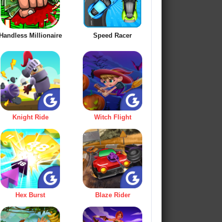
Handless Millionaire
Speed Racer
Knight Ride
Witch Flight
Hex Burst
Blaze Rider