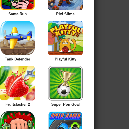
Santa Run
Pixi Slime
Tank Defender
Playful Kitty
Fruitslasher 2
Super Pon Goal