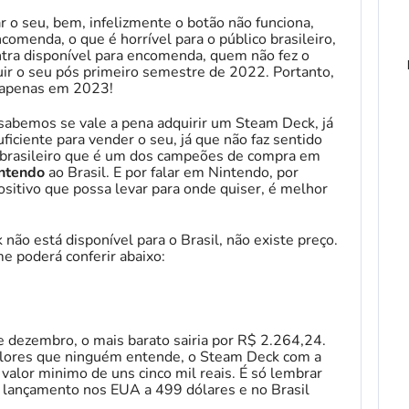
o seu, bem, infelizmente o botão não funciona,
omenda, o que é horrível para o público brasileiro,
ntra disponível para encomenda, quem não fez o
uir o seu pós primeiro semestre de 2022. Portanto,
 apenas em 2023!
abemos se vale a pena adquirir um Steam Deck, já
ficiente para vender o seu, já que não faz sentido
 brasileiro que é um dos campeões de compra em
ntendo
ao Brasil. E por falar em Nintendo, por
sitivo que possa levar para onde quiser, é melhor
ão está disponível para o Brasil, não existe preço.
 poderá conferir abaixo:
de dezembro, o mais barato sairia por R$ 2.264,24.
alores que ninguém entende, o Steam Deck com a
 valor minimo de uns cinco mil reais. É só lembrar
 lançamento nos EUA a 499 dólares e no Brasil