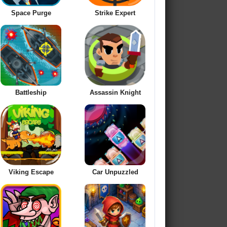
Space Purge
Strike Expert
Battleship
Assassin Knight
Viking Escape
Car Unpuzzled