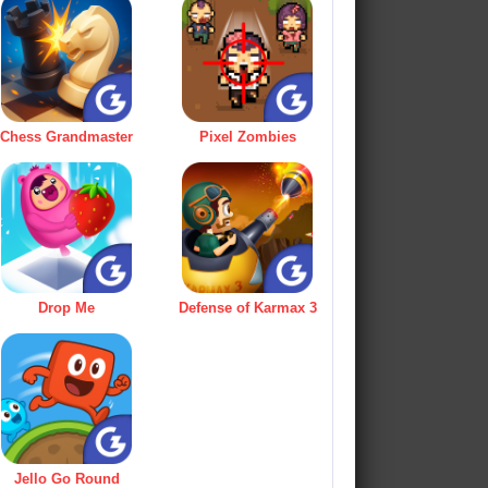
Chess Grandmaster
Pixel Zombies
Drop Me
Defense of Karmax 3
Jello Go Round