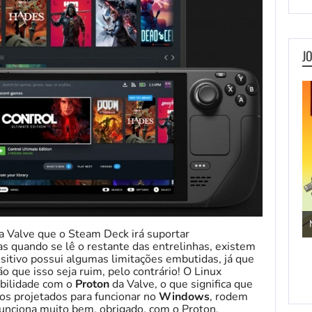
J
Jogos de Aventura
a Valve que o Steam Deck irá suportar
s quando se lê o restante das entrelinhas, existem
sitivo possui algumas limitações embutidas, já que
ão que isso seja ruim, pelo contrário! O Linux
bilidade com o
Proton
da Valve, o que significa que
os projetados para funcionar no
Windows
, rodem
unciona muito bem, obrigado, com o Proton.