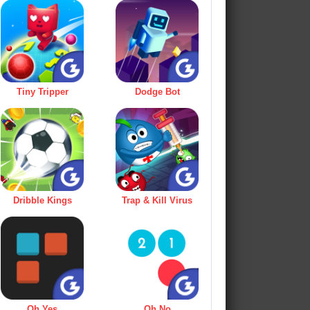
Tiny Tripper
Dodge Bot
Dribble Kings
Trap & Kill Virus
Oh Yes
Oh No