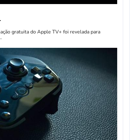
…
ção gratuita do Apple TV+ foi revelada para
…