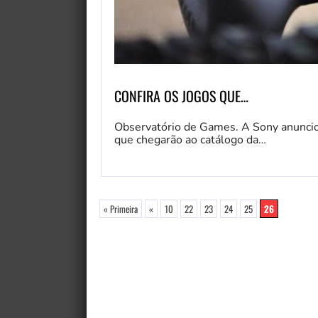
CONFIRA OS JOGOS QUE…
Observatório de Games. A Sony anunciou
que chegarão ao catálogo da…
« Primeira
«
10
22
23
24
25
26