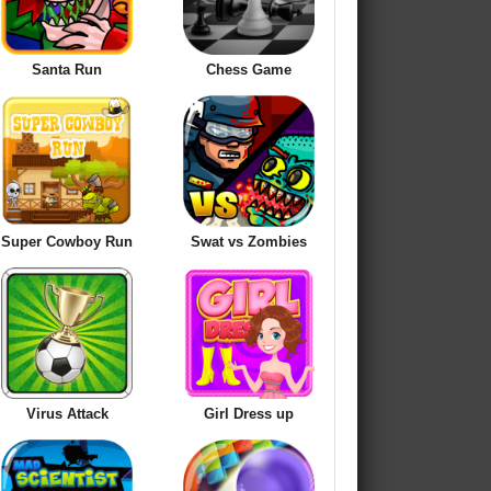
Santa Run
Chess Game
Super Cowboy Run
Swat vs Zombies
Virus Attack
Girl Dress up