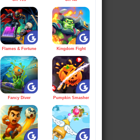
Flames & Fortune
Kingdom Fight
Fancy Diver
Pumpkin Smasher