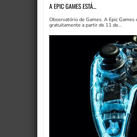
A EPIC GAMES ESTÁ…
Observatório de Games. A Epic Games o
gratuitamente a partir de 11 de…