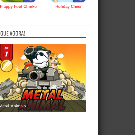
Flappy Foot Chinko
Holiday Cheer
OGUE AGORA!
Pengu Slide
Save the Princess