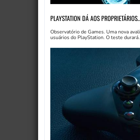
PLAYSTATION DÁ AOS PROPRIETÁRIOS
Observatório de Games. Uma nova avalia
usuários do PlayStation. O teste durará