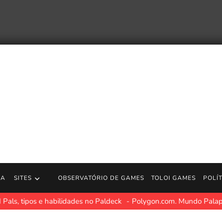
RA
SITES
OBSERVATÓRIO DE GAMES
TOLOI GAMES
POLÍ
 Pals, tipos e habilidades no Paldeck
Polygon.com. Mundo Palapr