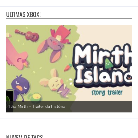
ULTIMAS XBOX!
N
Ilha Mirth – Trailer da história
d
NUVEM DE TAGS