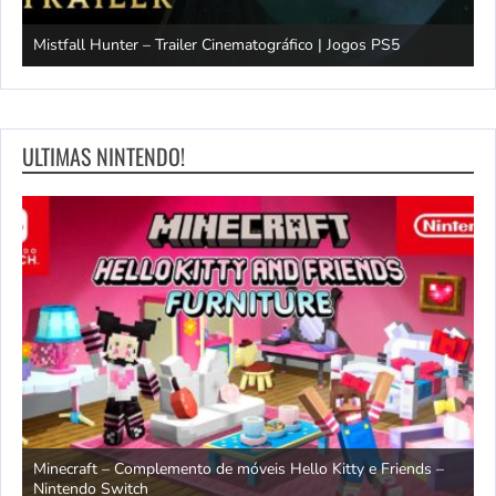
Mistfall Hunter – Trailer Cinematográfico | Jogos PS5
S
ULTIMAS NINTENDO!
endo
Minecraft – Complemento de móveis Hello Kitty e Friends –
O
Nintendo Switch
d