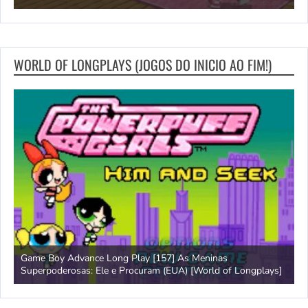
WORLD OF LONGPLAYS (JOGOS DO INICIO AO FIM!)
Game Boy Advance Long Play [157] As Meninas
A
Superpoderosas: Ele e Procuram (EUA) [World of Longplays]
L