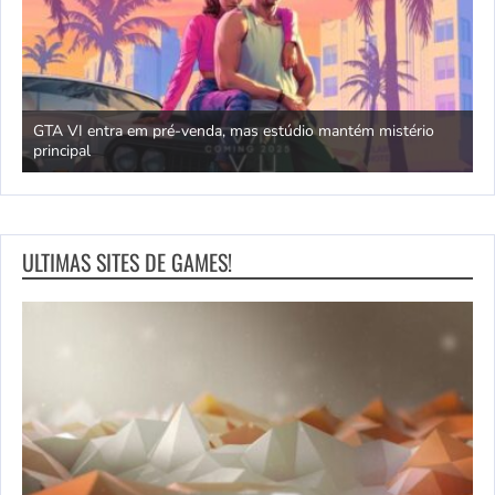
GTA VI entra em pré-venda, mas estúdio mantém mistério
principal
J
ULTIMAS SITES DE GAMES!