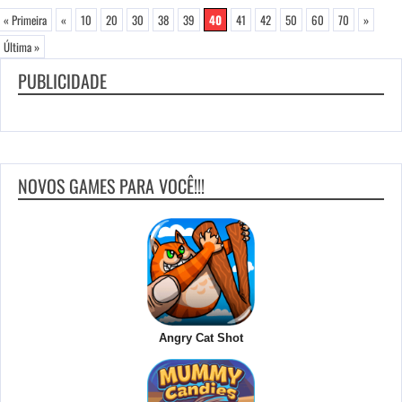
« Primeira
«
10
20
30
38
39
40
41
42
50
60
70
»
Última »
PUBLICIDADE
NOVOS GAMES PARA VOCÊ!!!
Angry Cat Shot