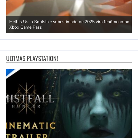
Hell Is Us: o Soulslike subestimado de 2025 vira fenômeno no
C
Xbox Game Pass
d
ULTIMAS PLAYSTATION!