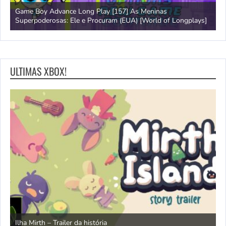
Game Boy Advance Long Play [157] As Meninas
A
Superpoderosas: Ele e Procuram (EUA) [World of Longplays]
L
ULTIMAS XBOX!
N
Ilha Mirth – Trailer da história
d