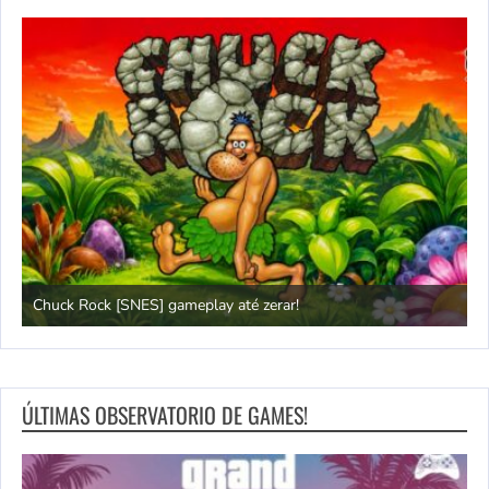
Chuck Rock [SNES] gameplay até zerar!
P
ÚLTIMAS OBSERVATORIO DE GAMES!