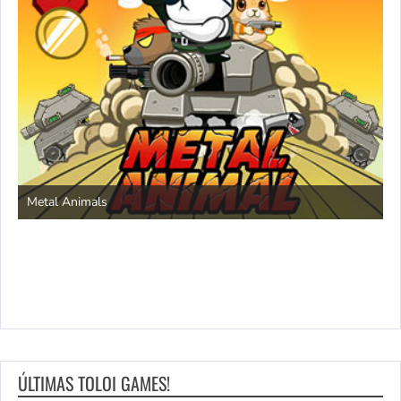
S
Metal Animals
ÚLTIMAS TOLOI GAMES!