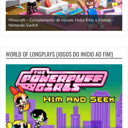
endo
Minecraft – Complemento de móveis Hello Kitty e Friends –
O
Nintendo Switch
d
WORLD OF LONGPLAYS (JOGOS DO INICIO AO FIM!)