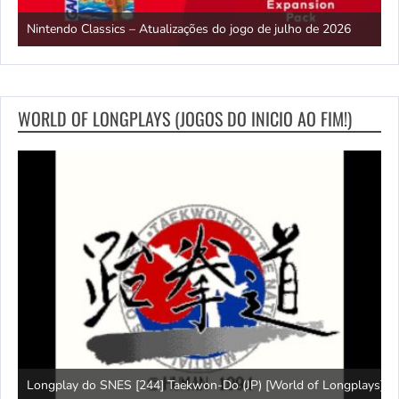
E
Nintendo Classics – Atualizações do jogo de julho de 2026
2
WORLD OF LONGPLAYS (JOGOS DO INICIO AO FIM!)
)
J
Longplay do SNES [244] Taekwon-Do (JP) [World of Longplays]
l