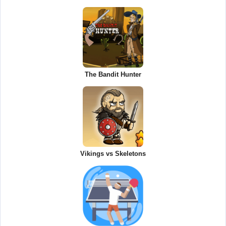
The Bandit Hunter
Vikings vs Skeletons