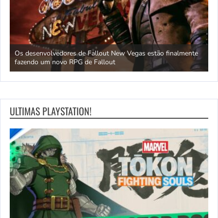
ante
Os desenvolvedores de Fallout New Vegas estão finalmente
C
fazendo um novo RPG de Fallout
t
ULTIMAS PLAYSTATION!