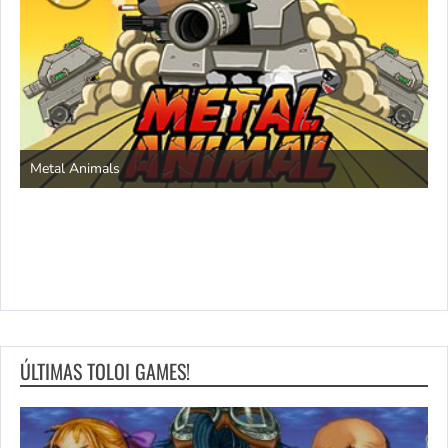
S
Metal Animals
ÚLTIMAS TOLOI GAMES!