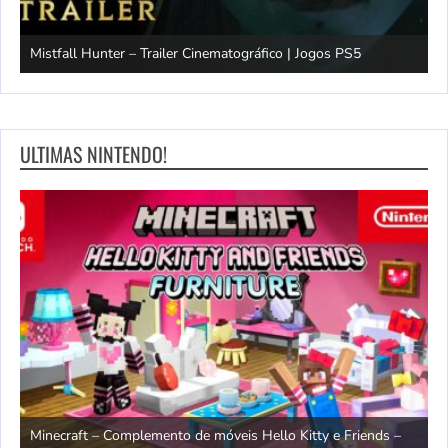
Mistfall Hunter – Trailer Cinematográfico | Jogos PS5
S
ULTIMAS NINTENDO!
endo
Minecraft – Complemento de móveis Hello Kitty e Friends –
O