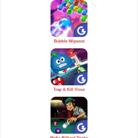
Bubble Wipeout
Trap & Kill Virus
Mafia Billiard Tricks