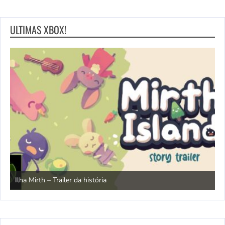
ULTIMAS XBOX!
N
Ilha Mirth – Trailer da história
d