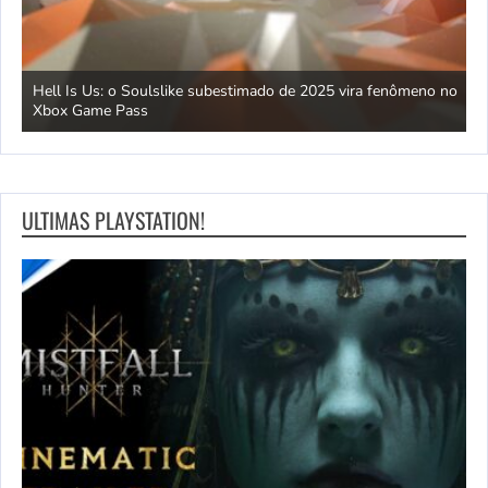
Hell Is Us: o Soulslike subestimado de 2025 vira fenômeno no
C
Xbox Game Pass
d
ULTIMAS PLAYSTATION!