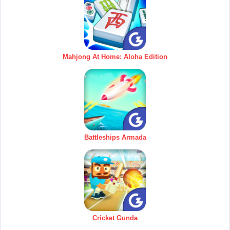
Mahjong At Home: Aloha Edition
Battleships Armada
Cricket Gunda