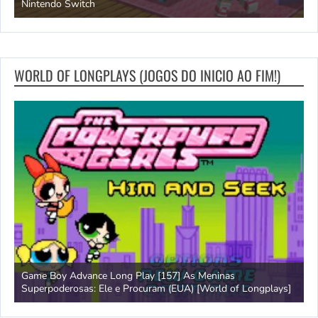
Nintendo Switch
d
WORLD OF LONGPLAYS (JOGOS DO INICIO AO FIM!)
Game Boy Advance Long Play [157] As Meninas
A
Superpoderosas: Ele e Procuram (EUA) [World of Longplays]
L