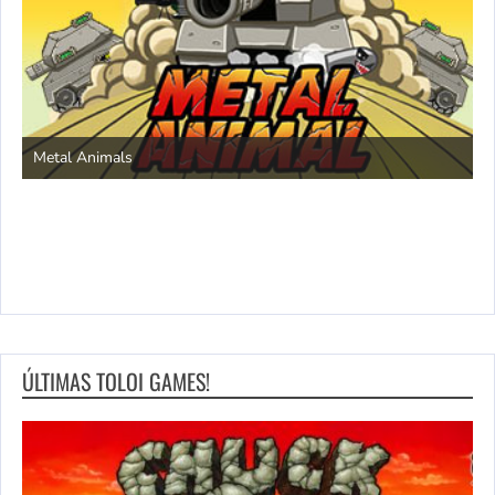
S
Metal Animals
ÚLTIMAS TOLOI GAMES!