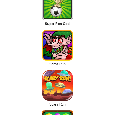
Super Pon Goal
Santa Run
Scary Run