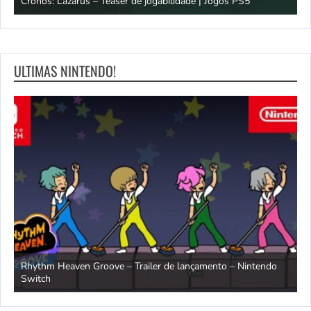
Cronos: Lazarus – Teaser de jogabilidade | Jogos PS5
E
ULTIMAS NINTENDO!
Rhythm Heaven Groove – Trailer de lançamento – Nintendo
T
Switch
e