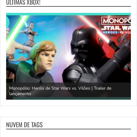
ULTIMAS XBOX!
Monopólio: Heróis de Star Wars vs. Vilões | Trailer de
lançamento
S
NUVEM DE TAGS