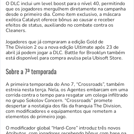
O DLC inclui um level boost para o nível 40, permitindo
que os jogadores mergulhem diretamente na campanha
desde o primeiro dia. Como item exclusivo, a máscara
exótica Catalyst oferece bônus ao causar e receber
efeitos de status, auxiliando no combate contra os
Cleaners.
Jogadores que já compraram a edição Gold de
The Division 2 ou a nova edição Ultimate após 23 de
abril já podem jogar a DLC. Battle for Brooklyn também
está disponível para compra avulsa pela Ubisoft Store.
Sobre a 7ª temporada
A primeira temporada do Ano 7, “Crossroads”, também
estreia nesta terça. Nela, os Agentes embarcam em uma
corrida contra o tempo para resgatar um colega infiltrado
no grupo Sokolov Concern. “Crossroads” promete
despertar a nostalgia dos fãs da franquia The Division,
com modificadores e equipamentos que remetem a
elementos do primeiro jogo.
O modificador global “Hard-Core” introduz três novos
Atributos, com jogadores recebendo bônus com base na