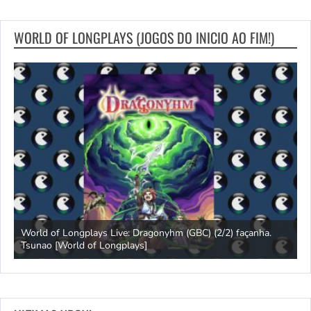
WORLD OF LONGPLAYS (JOGOS DO INICIO AO FIM!)
s
World of Longplays Live: Dragonyhm (GBC) (2/2) façanha.
Tsunao [World of Longplays]
L