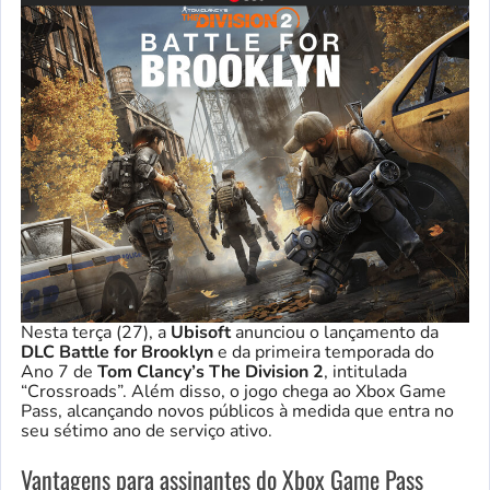
Nesta terça (27), a
Ubisoft
anunciou o lançamento da
DLC Battle for Brooklyn
e da primeira temporada do
Ano 7 de
Tom Clancy’s The Division 2
, intitulada
“Crossroads”. Além disso, o jogo chega ao Xbox Game
Pass, alcançando novos públicos à medida que entra no
seu sétimo ano de serviço ativo.
Vantagens para assinantes do Xbox Game Pass