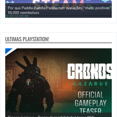
Por que Paddle Paddle Paddle tem avaliações “muito positivas” e
Y
55.000 reembolsos
c
ULTIMAS PLAYSTATION!
os