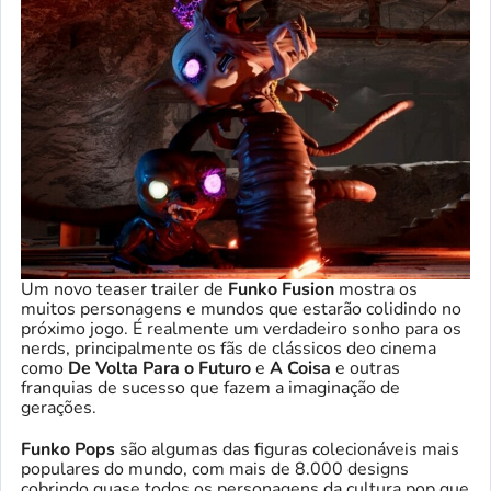
Um novo teaser trailer de
Funko Fusion
mostra os
muitos personagens e mundos que estarão colidindo no
próximo jogo. É realmente um verdadeiro sonho para os
nerds, principalmente os fãs de clássicos deo cinema
como
De Volta Para o Futuro
e
A Coisa
e outras
franquias de sucesso que fazem a imaginação de
gerações.
Funko Pops
são algumas das figuras colecionáveis mais
populares do mundo, com mais de 8.000 designs
cobrindo quase todos os personagens da cultura pop que