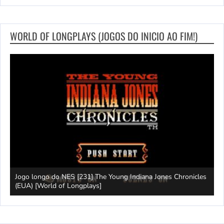
WORLD OF LONGPLAYS (JOGOS DO INICIO AO FIM!)
Jogo longo do NES [231] The Young Indiana Jones Chronicles
W
ays]
(EUA) [World of Longplays]
T