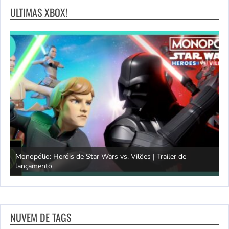
ULTIMAS XBOX!
Monopólio: Heróis de Star Wars vs. Vilões | Trailer de
lançamento
S
NUVEM DE TAGS