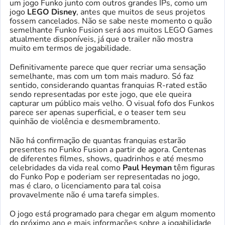
um jogo Funko junto com outros grandes IPs, como um
jogo
LEGO Disney
, antes que muitos de seus projetos
fossem cancelados. Não se sabe neste momento o quão
semelhante Funko Fusion será aos muitos LEGO Games
atualmente disponíveis, já que o trailer não mostra
muito em termos de jogabilidade.
Definitivamente parece que quer recriar uma sensação
semelhante, mas com um tom mais maduro. Só faz
sentido, considerando quantas franquias R-rated estão
sendo representadas por este jogo, que ele queira
capturar um público mais velho. O visual fofo dos Funkos
parece ser apenas superficial, e o teaser tem seu
quinhão de violência e desmembramento.
Não há confirmação de quantas franquias estarão
presentes no Funko Fusion a partir de agora. Centenas
de diferentes filmes, shows, quadrinhos e até mesmo
celebridades da vida real como
Paul Heyman
têm figuras
do Funko Pop e poderiam ser representadas no jogo,
mas é claro, o licenciamento para tal coisa
provavelmente não é uma tarefa simples.
O jogo está programado para chegar em algum momento
do próximo ano e mais informações sobre a jogabilidade