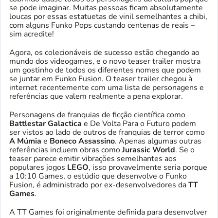
se pode imaginar. Muitas pessoas ficam absolutamente
loucas por essas estatuetas de vinil semelhantes a chibi,
com alguns Funko Pops custando centenas de reais –
sim acredite!
Agora, os colecionáveis de sucesso estão chegando ao
mundo dos videogames, e o novo teaser trailer mostra
um gostinho de todos os diferentes nomes que podem
se juntar em Funko Fusion. O teaser trailer chegou à
internet recentemente com uma lista de personagens e
referências que valem realmente a pena explorar.
Personagens de franquias de ficção científica como
Battlestar Galactica
e De Volta Para o Futuro podem
ser vistos ao lado de outros de franquias de terror como
A Múmia
e
Boneco Assassino
. Apenas algumas outras
referências incluem obras como
Jurassic World
. Se o
teaser parece emitir vibrações semelhantes aos
populares jogos
LEGO
, isso provavelmente seria porque
a 10:10 Games, o estúdio que desenvolve o Funko
Fusion, é administrado por ex-desenvolvedores da
TT
Games
.
A TT Games foi originalmente definida para desenvolver