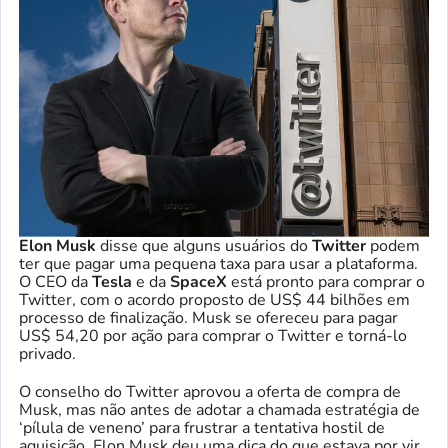
Elon Musk
disse que alguns usuários do
Twitter
podem
ter que pagar uma pequena taxa para usar a plataforma.
O CEO da
Tesla
e da
SpaceX
está pronto para comprar o
Twitter, com o acordo proposto de US$ 44 bilhões em
processo de finalização. Musk se ofereceu para pagar
US$ 54,20 por ação para comprar o Twitter e torná-lo
privado.
O conselho do Twitter aprovou a oferta de compra de
Musk, mas não antes de adotar a chamada estratégia de
‘pílula de veneno’ para frustrar a tentativa hostil de
aquisição. Elon Musk deu uma dica do que estava por vir