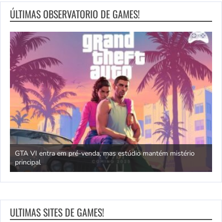
ÚLTIMAS OBSERVATORIO DE GAMES!
GTA VI entra em pré-venda, mas estúdio mantém mistério
principal
J
ULTIMAS SITES DE GAMES!