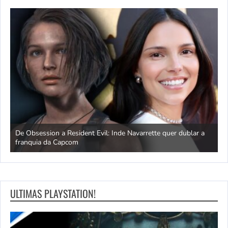
 Cut
De Obsession a Resident Evil: Inde Navarrette quer dublar a
U
franquia da Capcom
a
ULTIMAS PLAYSTATION!