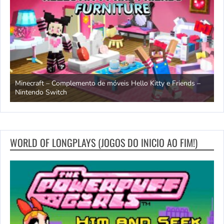
endo
Minecraft – Complemento de móveis Hello Kitty e Friends –
O
Nintendo Switch
d
WORLD OF LONGPLAYS (JOGOS DO INICIO AO FIM!)