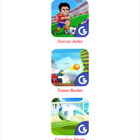
Soccer Jerks
Tower Buster
Crossbar Shots