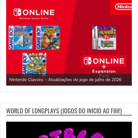
E
Nintendo Classics – Atualizações do jogo de julho de 2026
2
WORLD OF LONGPLAYS (JOGOS DO INICIO AO FIM!)