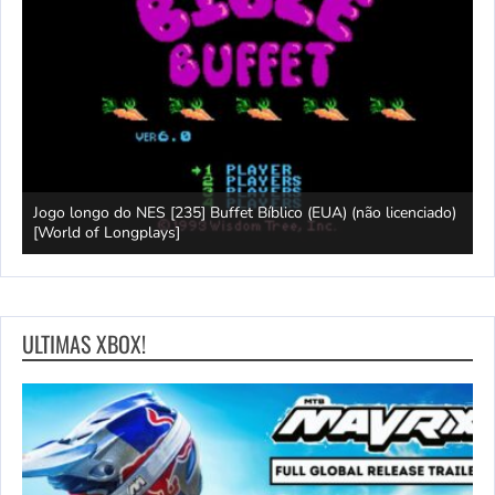
Jogo longo do NES [235] Buffet Bíblico (EUA) (não licenciado)
[World of Longplays]
L
ULTIMAS XBOX!