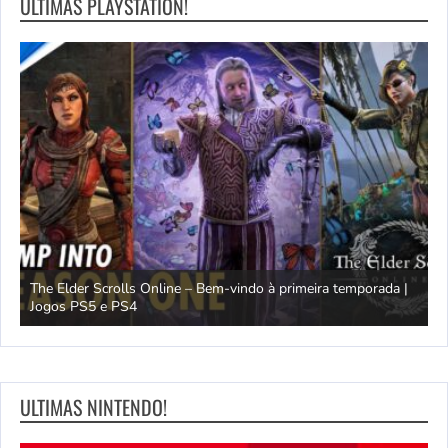
ULTIMAS PLAYSTATION!
The Elder Scrolls Online – Bem-vindo à primeira temporada |
M
Jogos PS5 e PS4
D
ULTIMAS NINTENDO!