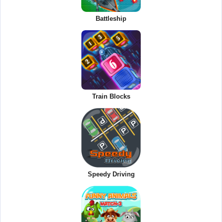
Battleship
Train Blocks
Speedy Driving