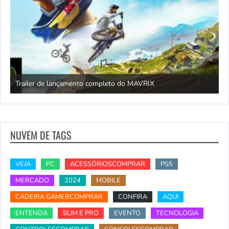
Trailer de lançamento completo do MAVRIX
O
NUVEM DE TAGS
VEJA
PC
ACESSÓRIOSCOMPRAR
PS5
MERCADO
2024
MOBILE
CADEIRA GAMERCOMPRAR
CONFIRA
AQUI
ENTENDA
SLIM E PRO
EVENTO
TECNOLOGIA