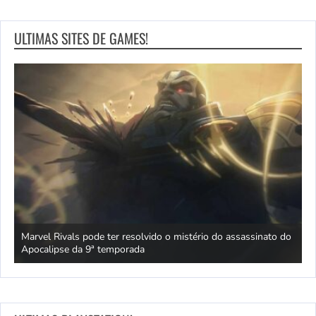
ULTIMAS SITES DE GAMES!
lack
Marvel Rivals pode ter resolvido o mistério do assassinato do
P
Apocalipse da 9ª temporada
g