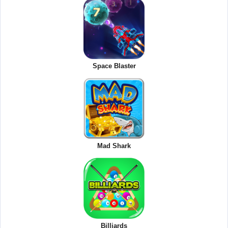
Space Blaster
Mad Shark
Billiards