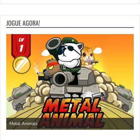
JOGUE AGORA!
S
Metal Animals