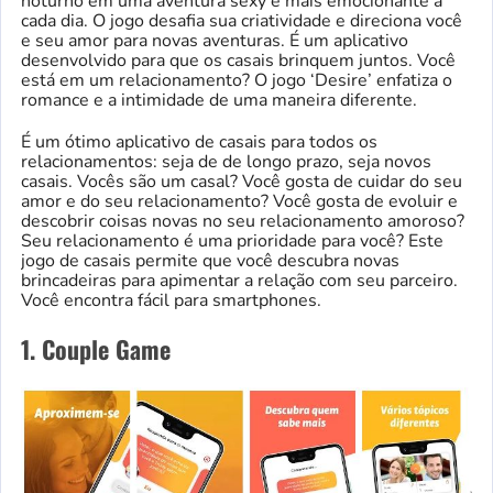
noturno em uma aventura sexy e mais emocionante a
cada dia. O jogo desafia sua criatividade e direciona você
e seu amor para novas aventuras. É um aplicativo
desenvolvido para que os casais brinquem juntos. Você
está em um relacionamento? O jogo ‘Desire’ enfatiza o
romance e a intimidade de uma maneira diferente.
É um ótimo aplicativo de casais para todos os
relacionamentos: seja de de longo prazo, seja novos
casais. Vocês são um casal? Você gosta de cuidar do seu
amor e do seu relacionamento? Você gosta de evoluir e
descobrir coisas novas no seu relacionamento amoroso?
Seu relacionamento é uma prioridade para você? Este
jogo de casais permite que você descubra novas
brincadeiras para apimentar a relação com seu parceiro.
Você encontra fácil para smartphones.
1. Couple Game