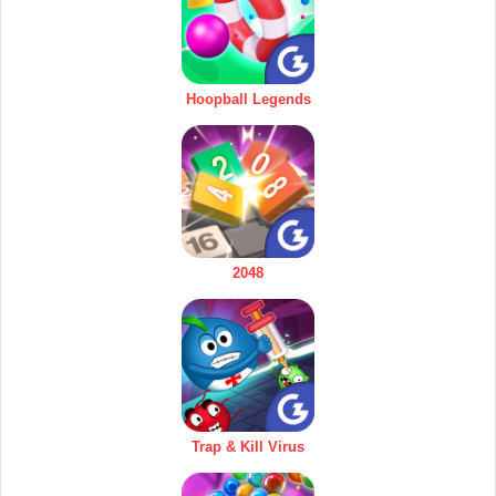
Hoopball Legends
2048
Trap & Kill Virus