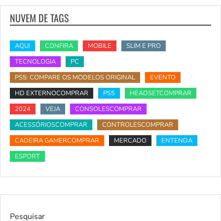
NUVEM DE TAGS
AQUI
CONFIRA
MOBILE
SLIM E PRO
TECNOLOGIA
PC
PS5: COMPARE OS MODELOS ORIGINAL
EVENTO
HD EXTERNOCOMPRAR
PS5
HEADSETCOMPRAR
2024
VEJA
CONSOLESCOMPRAR
ACESSÓRIOSCOMPRAR
CONTROLESCOMPRAR
CADEIRA GAMERCOMPRAR
MERCADO
ENTENDA
ESPORT
Pesquisar