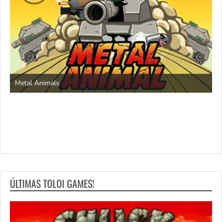
Save the Princess
ÚLTIMAS TOLOI GAMES!