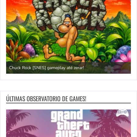
Power Instinct 2: A véia contra-ataca!
ÚLTIMAS OBSERVATORIO DE GAMES!