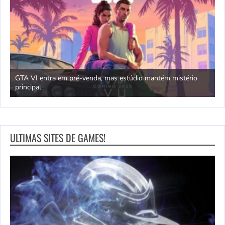
antém mistério
Jogos com temática oriental e dragões da sorte
ULTIMAS SITES DE GAMES!