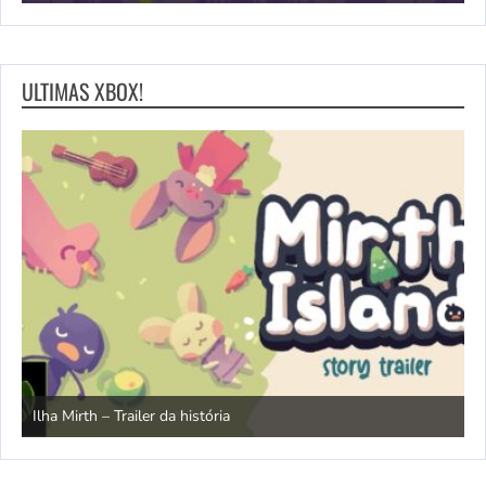
ULTIMAS XBOX!
Não há mais espaço no inferno 2
ória
do XBOX