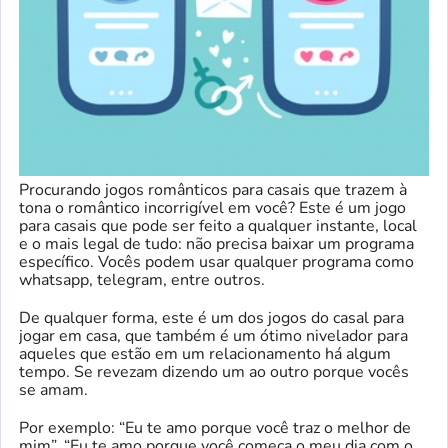
Procurando jogos românticos para casais que trazem à
tona o romântico incorrigível em você? Este é um jogo
para casais que pode ser feito a qualquer instante, local
e o mais legal de tudo: não precisa baixar um programa
específico. Vocês podem usar qualquer programa como
whatsapp, telegram, entre outros.
De qualquer forma, este é um dos jogos do casal para
jogar em casa, que também é um ótimo nivelador para
aqueles que estão em um relacionamento há algum
tempo. Se revezam dizendo um ao outro porque vocês
se amam.
Por exemplo: “Eu te amo porque você traz o melhor de
mim”, “Eu te amo porque você começa o meu dia com o