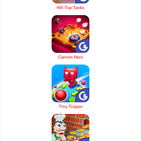
Hill Top Tanks
Carrom Hero
Tiny Tripper