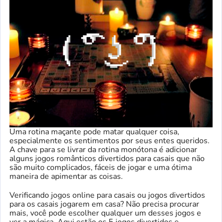
Uma rotina maçante pode matar qualquer coisa,
especialmente os sentimentos por seus entes queridos.
A chave para se livrar da rotina monótona é adicionar
alguns jogos românticos divertidos para casais que não
são muito complicados, fáceis de jogar e uma ótima
maneira de apimentar as coisas.
Verificando jogos online para casais ou jogos divertidos
para os casais jogarem em casa? Não precisa procurar
mais, você pode escolher qualquer um desses jogos e
ver a mágica. Aqui estão os 5 jogos divertidos e