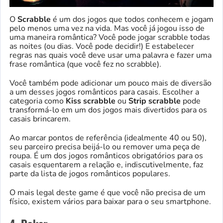
O
Scrabble
é um dos jogos que todos conhecem e jogam
pelo menos uma vez na vida. Mas você já jogou isso de
uma maneira romântica? Você pode jogar scrabble todas
as noites (ou dias. Você pode decidir!) E estabelecer
regras nas quais você deve usar uma palavra e fazer uma
frase romântica (que você fez no scrabble).
Você também pode adicionar um pouco mais de diversão
a um desses jogos românticos para casais. Escolher a
categoria como
Kiss scrabble
ou
Strip scrabble
pode
transformá-lo em um dos jogos mais divertidos para os
casais brincarem.
Ao marcar pontos de referência (idealmente 40 ou 50),
seu parceiro precisa beijá-lo ou remover uma peça de
roupa. É um dos jogos românticos obrigatórios para os
casais esquentarem a relação e, indiscutivelmente, faz
parte da lista de jogos românticos populares.
O mais legal deste game é que você não precisa de um
físico, existem vários para baixar para o seu smartphone.