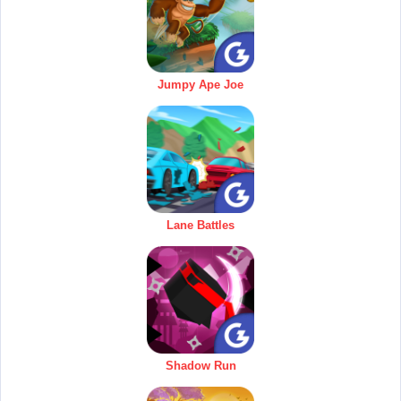
Jumpy Ape Joe
Lane Battles
Shadow Run