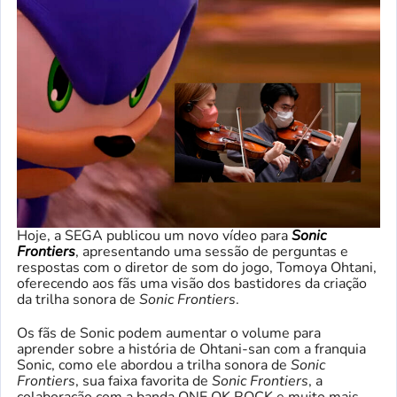
Hoje, a SEGA publicou um novo vídeo para
Sonic
Frontiers
, apresentando uma sessão de perguntas e
respostas com o diretor de som do jogo, Tomoya Ohtani,
oferecendo aos fãs uma visão dos bastidores da criação
da trilha sonora de
Sonic Frontiers
.
Os fãs de Sonic podem aumentar o volume para
aprender sobre a história de Ohtani-san com a franquia
Sonic, como ele abordou a trilha sonora de
Sonic
Frontiers
, sua faixa favorita de
Sonic Frontiers
, a
colaboração com a banda ONE OK ROCK e muito mais.