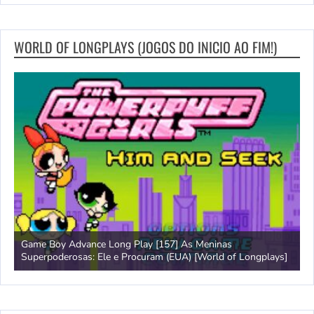
WORLD OF LONGPLAYS (JOGOS DO INICIO AO FIM!)
Game Boy Advance Long Play [157] As Meninas
A
Superpoderosas: Ele e Procuram (EUA) [World of Longplays]
L