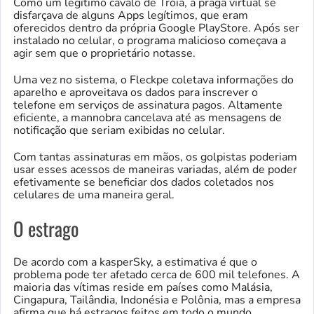
Como um legítimo cavalo de Tróia, a praga virtual se
disfarçava de alguns Apps legítimos, que eram
oferecidos dentro da própria Google PlayStore. Após ser
instalado no celular, o programa malicioso começava a
agir sem que o proprietário notasse.
Uma vez no sistema, o Fleckpe coletava informações do
aparelho e aproveitava os dados para inscrever o
telefone em serviços de assinatura pagos. Altamente
eficiente, a mannobra cancelava até as mensagens de
notificação que seriam exibidas no celular.
Com tantas assinaturas em mãos, os golpistas poderiam
usar esses acessos de maneiras variadas, além de poder
efetivamente se beneficiar dos dados coletados nos
celulares de uma maneira geral.
O estrago
De acordo com a kasperSky, a estimativa é que o
problema pode ter afetado cerca de 600 mil telefones. A
maioria das vítimas reside em países como Malásia,
Cingapura, Tailândia, Indonésia e Polônia, mas a empresa
afirma que há estragos feitos em todo o mundo.