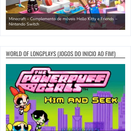
endo
Minecraft – Complemento de móveis Hello Kitty e Friends –
O
Nintendo Switch
d
WORLD OF LONGPLAYS (JOGOS DO INICIO AO FIM!)