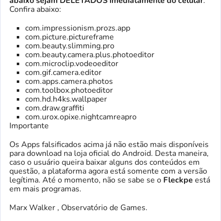
abaixo sejam DELETADOS imediatamente do celular
.
Confira abaixo:
com.impressionism.prozs.app
com.picture.pictureframe
com.beauty.slimming.pro
com.beauty.camera.plus.photoeditor
com.microclip.vodeoeditor
com.gif.camera.editor
com.apps.camera.photos
com.toolbox.photoeditor
com.hd.h4ks.wallpaper
com.draw.graffiti
com.urox.opixe.nightcamreapro
Importante
Os Apps falsificados acima já não estão mais disponíveis
para download na loja oficial do Android. Desta maneira,
caso o usuário queira baixar alguns dos conteúdos em
questão, a plataforma agora está somente com a versão
legítima. Até o momento, não se sabe se o
Fleckpe
está
em mais programas.
Marx Walker , Observatório de Games.