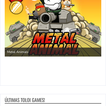
S
Metal Animals
ÚLTIMAS TOLOI GAMES!