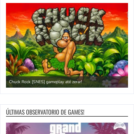
Chuck Rock [SNES] gameplay até zerar!
P
ÚLTIMAS OBSERVATORIO DE GAMES!