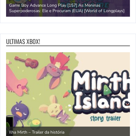
Game Boy Advance Long Play [157] As Meninas
A
Superpoderosas: Ele e Procuram (EUA) [World of Longplays]
L
ULTIMAS XBOX!
N
Ilha Mirth – Trailer da história
d