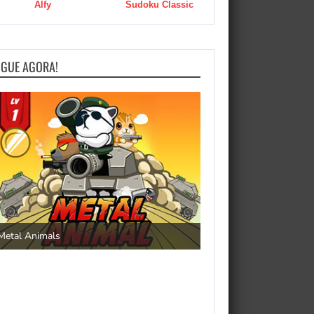
Alfy
Sudoku Classic
OGUE AGORA!
Save the Princess
Metal Animals