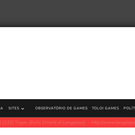
RA
SITES
OBSERVATÓRIO DE GAMES
TOLOI GAMES
POLÍ
ir do Magic é uma campanha de caridade impressa sob demanda c