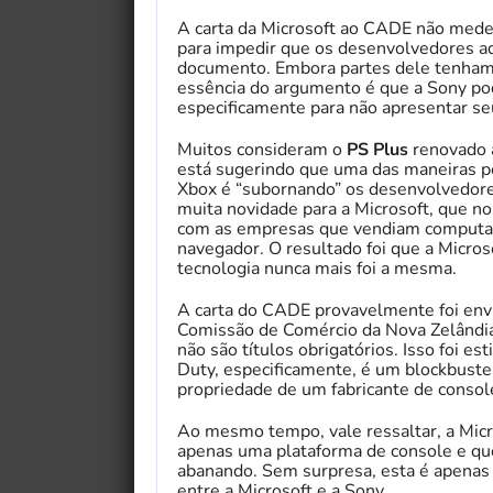
A carta da Microsoft ao CADE não mede p
para impedir que os desenvolvedores a
documento. Embora partes dele tenham s
essência do argumento é que a Sony po
especificamente para não apresentar seu
Muitos consideram o
PS Plus
renovado a
está sugerindo que uma das maneiras pe
Xbox é “subornando” os desenvolvedore
muita novidade para a Microsoft, que no
com as empresas que vendiam computa
navegador. O resultado foi que a Micro
tecnologia nunca mais foi a mesma.
A carta do CADE provavelmente foi envia
Comissão de Comércio da Nova Zelândia,
não são títulos obrigatórios. Isso foi e
Duty, especificamente, é um blockbuste
propriedade de um fabricante de consol
Ao mesmo tempo, vale ressaltar, a Micro
apenas uma plataforma de console e que
abanando. Sem surpresa, esta é apenas
entre a Microsoft e a Sony.