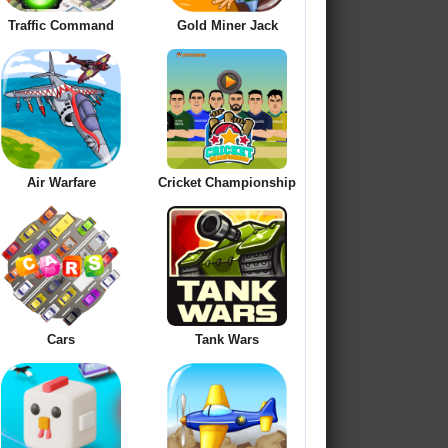
Traffic Command
Gold Miner Jack
Air Warfare
Cricket Championship
Cars
Tank Wars