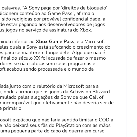
alavras. “A Sony paga por ‘direitos de bloqueio’
dicionem conteúdo ao Game Pass”, afirma o
ido redigidas por provável confidencialidade, a
de estar pagando aos desenvolvedores de jogos
s jogos no serviço de assinatura do Xbox.
inda inferior ao
Xbox Game Pass
, e a Microsoft
las quais a Sony está sufocando o crescimento do
s para se manterem longe dele. Algo que não é
 final do século XX foi acusada de fazer o mesmo
dores se não colocassem seus programas e
soft acabou sendo processada e o mundo da
da junto com o relatório da Microsoft para a
 onde afirmou que os jogos da Activision Blizzard
stimulado pelas alegações da Sony de que Call of
r incomparável que efetivamente não deveria ser de
e primário.
soft explicou que não faria sentido limitar o COD a
 não deixará seus fãs do PlayStation com as mãos
 uma pequena parte do cabo de guerra em curso