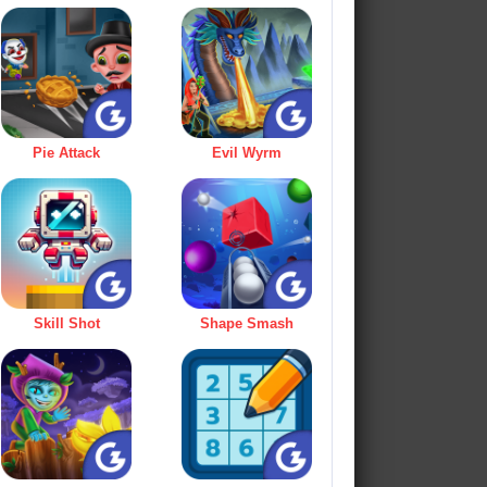
Pie Attack
Evil Wyrm
Skill Shot
Shape Smash