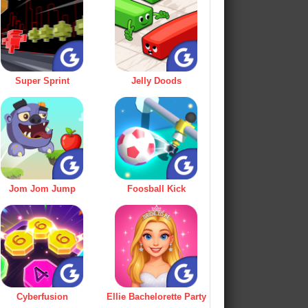
Super Sprint
Jelly Doods
Jom Jom Jump
Foosball Kick
Cyberfusion
Ellie Bachelorette Party