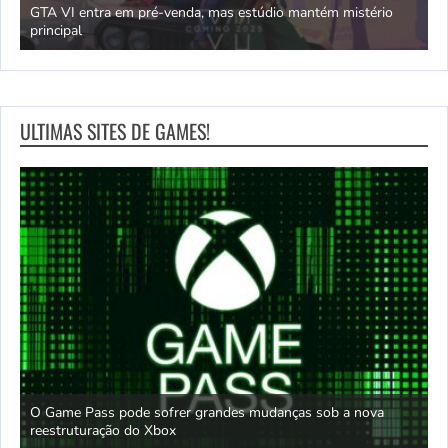
GTA VI entra em pré-venda, mas estúdio mantém mistério
principal
J
ULTIMAS SITES DE GAMES!
O Game Pass pode sofrer grandes mudanças sob a nova
D
reestruturação do Xbox
S