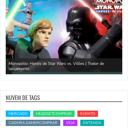
Monopólio: Heróis de Star Wars vs. Vilões | Trailer de
lançamento
S
NUVEM DE TAGS
MERCADO
HEADSETCOMPRAR
EVENTO
CADEIRA GAMERCOMPRAR
VEJA
ENTENDA