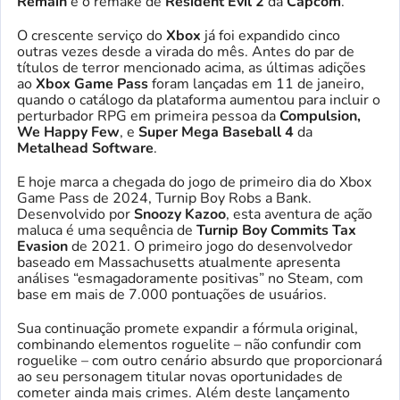
Remain
e o remake de
Resident Evil 2
da
Capcom
.
O crescente serviço do
Xbox
já foi expandido cinco
outras vezes desde a virada do mês. Antes do par de
títulos de terror mencionado acima, as últimas adições
ao
Xbox Game Pass
foram lançadas em 11 de janeiro,
quando o catálogo da plataforma aumentou para incluir o
perturbador RPG em primeira pessoa da
Compulsion,
We Happy Few
, e
Super Mega Baseball 4
da
Metalhead Software
.
E hoje marca a chegada do jogo de primeiro dia do Xbox
Game Pass de 2024, Turnip Boy Robs a Bank.
Desenvolvido por
Snoozy Kazoo
, esta aventura de ação
maluca é uma sequência de
Turnip Boy Commits Tax
Evasion
de 2021. O primeiro jogo do desenvolvedor
baseado em Massachusetts atualmente apresenta
análises “esmagadoramente positivas” no Steam, com
base em mais de 7.000 pontuações de usuários.
Sua continuação promete expandir a fórmula original,
combinando elementos roguelite – não confundir com
roguelike – com outro cenário absurdo que proporcionará
ao seu personagem titular novas oportunidades de
cometer ainda mais crimes. Além deste lançamento