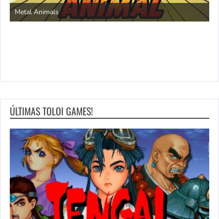
S
Metal Animals
ÚLTIMAS TOLOI GAMES!