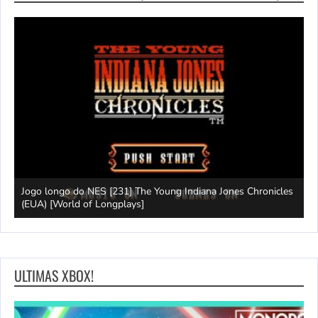
Jogo longo do NES [231] The Young Indiana Jones Chronicles
W
ays]
(EUA) [World of Longplays]
T
ULTIMAS XBOX!