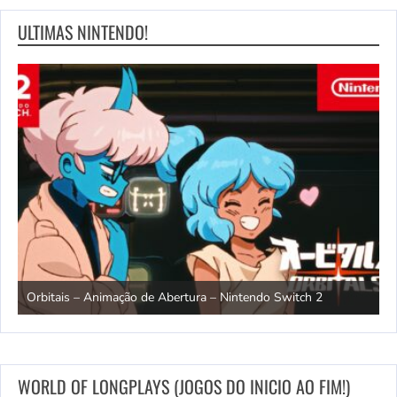
ULTIMAS NINTENDO!
ndo
R
Orbitais – Animação de Abertura – Nintendo Switch 2
S
WORLD OF LONGPLAYS (JOGOS DO INICIO AO FIM!)