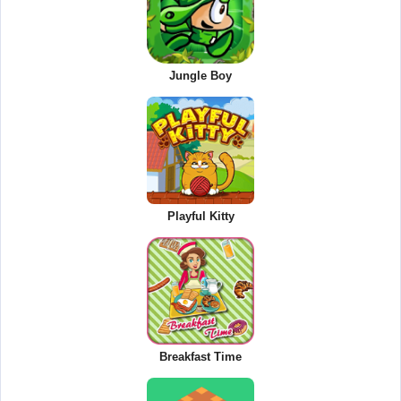
Jungle Boy
Playful Kitty
Breakfast Time