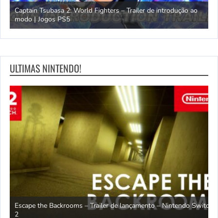
omem
Captain Tsubasa 2: World Fighters – Trailer de introdução ao
M
modo | Jogos PS5
P
ULTIMAS NINTENDO!
Escape the Backrooms – Trailer de lançamento – Nintendo Switch
2
M