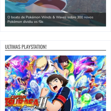
dos
O boato de Pokémon Winds & Waves sobre 300 novos
M
Pokémon dividiu os fãs
p
ULTIMAS PLAYSTATION!