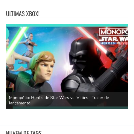
ULTIMAS XBOX!
Monopólio: Heróis de Star Wars vs. Vilões | Trailer de
lançamento
S
NUVEM DE TAGS