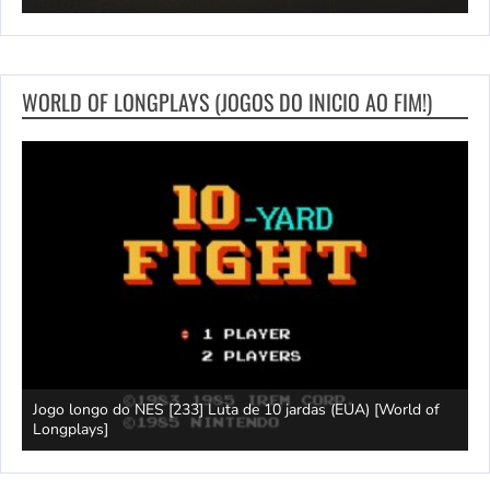
WORLD OF LONGPLAYS (JOGOS DO INICIO AO FIM!)
Jogo longo do NES [233] Luta de 10 jardas (EUA) [World of
L
Longplays]
F