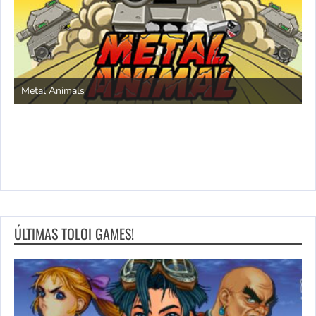
S
Metal Animals
ÚLTIMAS TOLOI GAMES!