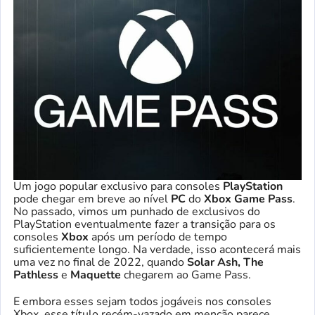
Um jogo popular exclusivo para consoles
PlayStation
pode chegar em breve ao nível
PC
do
Xbox Game Pass
.
No passado, vimos um punhado de exclusivos do
PlayStation eventualmente fazer a transição para os
consoles
Xbox
após um período de tempo
suficientemente longo. Na verdade, isso acontecerá mais
uma vez no final de 2022, quando
Solar Ash, The
Pathless
e
Maquette
chegarem ao Game Pass.
E embora esses sejam todos jogáveis ​​nos consoles
Xbox, esse título recém-vazado em menção parece