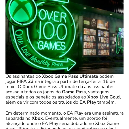
Os assinantes do
Xbox Game Pass Ultimate
podem
jogar
FIFA 23
na íntegra a partir de terça-feira, 16 de
maio. O Xbox Game Pass Ultimate dá aos assinantes
acesso a todos os jogos do
Game Pass
, vantagens
especiais e os benefícios associados ao
Xbox Live Gold
,
além de vir com todos os títulos do
EA Play
também.
Em determinado momento, o EA Play era uma assinatura
separada no
Xbox
. Eventualmente, um acordo foi
alcançado onde o EA Play seria dobrado no Xbox Game
Pass Ultimate, adicionando valor significativo ao nível