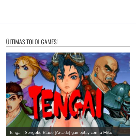
ÚLTIMAS TOLOI GAMES!
Tengai | Sengoku Blade [Arcade] gameplay com a Miko
D