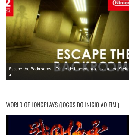
Escape the Backrooms – Trailer de lançamento – Nintendo Switch
2
M
WORLD OF LONGPLAYS (JOGOS DO INICIO AO FIM!)