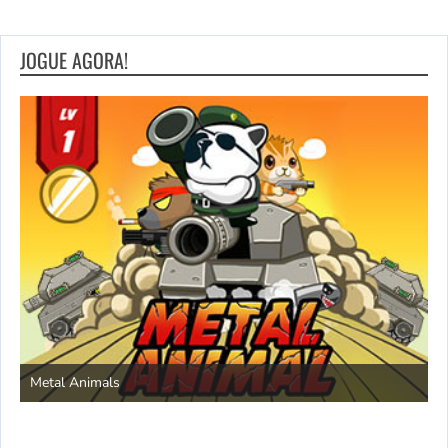
JOGUE AGORA!
S
Metal Animals