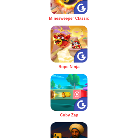
Minesweeper Classic
Rope Ninja
Cuby Zap