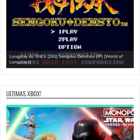
Longplay do SNES [243] Sengoku Denshou (JP) [World of
J
Longplays]
L
ULTIMAS XBOX!