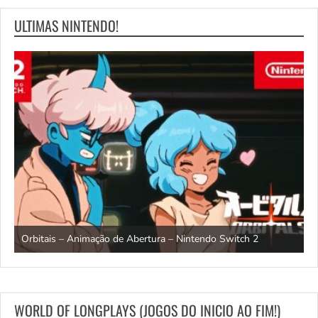
ULTIMAS NINTENDO!
ndo
R
Orbitais – Animação de Abertura – Nintendo Switch 2
S
WORLD OF LONGPLAYS (JOGOS DO INICIO AO FIM!)