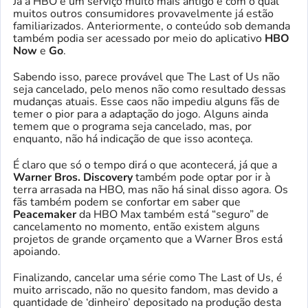
Já a HBO é um serviço muito mais antigo e com o qual
muitos outros consumidores provavelmente já estão
familiarizados. Anteriormente, o conteúdo sob demanda
também podia ser acessado por meio do aplicativo
HBO
Now
e
Go
.
Sabendo isso, parece provável que The Last of Us não
seja cancelado, pelo menos não como resultado dessas
mudanças atuais. Esse caos não impediu alguns fãs de
temer o pior para a adaptação do jogo. Alguns ainda
temem que o programa seja cancelado, mas, por
enquanto, não há indicação de que isso aconteça.
É claro que só o tempo dirá o que acontecerá, já que a
Warner Bros. Discovery
também pode optar por ir à
terra arrasada na HBO, mas não há sinal disso agora. Os
fãs também podem se confortar em saber que
Peacemaker
da HBO Max também está “seguro” de
cancelamento no momento, então existem alguns
projetos de grande orçamento que a Warner Bros está
apoiando.
Finalizando, cancelar uma série como The Last of Us, é
muito arriscado, não no quesito fandom, mas devido a
quantidade de ‘dinheiro’ depositado na produção desta