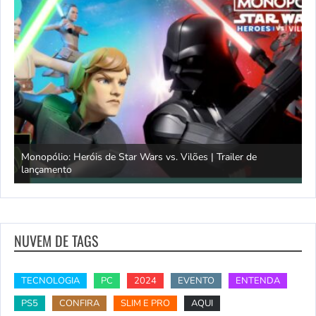
Monopólio: Heróis de Star Wars vs. Vilões | Trailer de
lançamento
S
NUVEM DE TAGS
TECNOLOGIA
PC
2024
EVENTO
ENTENDA
PS5
CONFIRA
SLIM E PRO
AQUI