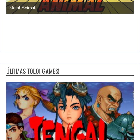
S
Metal Animals
ÚLTIMAS TOLOI GAMES!