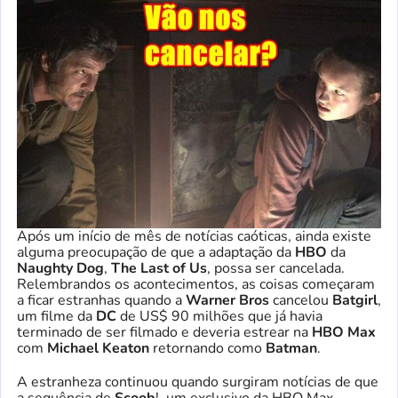
Após um início de mês de notícias caóticas, ainda existe
alguma preocupação de que a adaptação da
HBO
da
Naughty Dog
,
The Last of Us
, possa ser cancelada.
Relembrandos os acontecimentos, as coisas começaram
a ficar estranhas quando a
Warner Bros
cancelou
Batgirl
,
um filme da
DC
de US$ 90 milhões que já havia
terminado de ser filmado e deveria estrear na
HBO Max
com
Michael Keaton
retornando como
Batman
.
A estranheza continuou quando surgiram notícias de que
a sequência de
Scoob
!, um exclusivo da HBO Max,