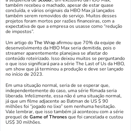
também recebeu o machado, apesar de estar quase
concluída, e vários originais da HBO Max já lançados
também serem removidos do serviço. Muitos desses
projetos foram mortos por razões financeiras, com a
expectativa de que a empresa os usasse como “redução
de impostos”.
Um artigo do
The Wrap
afirmou que 70% da equipe de
desenvolvimento da HBO Max seria demitida, pois o
streamer aparentemente planejava se afastar do
conteúdo roteirizado. Isso deixou muitos se perguntando
o que isso significará para a série The Last of Us da HBO,
um show que já terminou a produção e deve ser lançado
no início de 2023.
Em uma situação normal, seria de se esperar que,
independentemente do caso, uma série filmada seria
liberada. Infelizmente, essa não é uma situação normal,
já que um filme adjacente ao Batman de US $ 90
milhões foi “jogado no lixo” sem nenhuma hesitação.
Vale lembrar, que isso também já aconteceu com a série
prequel de
Game of Thrones
que foi cancelada e custou
US$ 30 milhões.