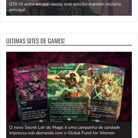
GTA VI entra em pré-venda, mas estúdio mantém mistério
principal
J
ULTIMAS SITES DE GAMES!
e
O novo Secret Lair do Magic é uma campanha de caridade
O
nte
impressa sob demanda com o Global Fund for Women
r