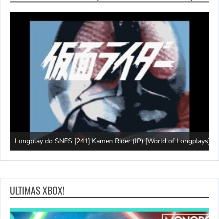
J
Longplay do SNES [241] Kamen Rider (JP) [World of Longplays]
(
ULTIMAS XBOX!