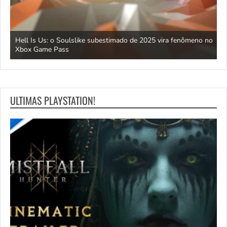
Hell Is Us: o Soulslike subestimado de 2025 vira fenômeno no
C
Xbox Game Pass
d
ULTIMAS PLAYSTATION!