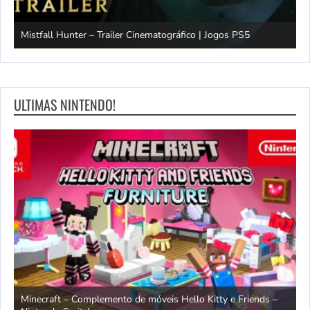
Mistfall Hunter – Trailer Cinematográfico | Jogos PS5
S
ULTIMAS NINTENDO!
endo
Minecraft – Complemento de móveis Hello Kitty e Friends –
O