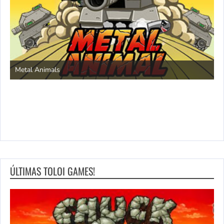
S
Metal Animals
ÚLTIMAS TOLOI GAMES!