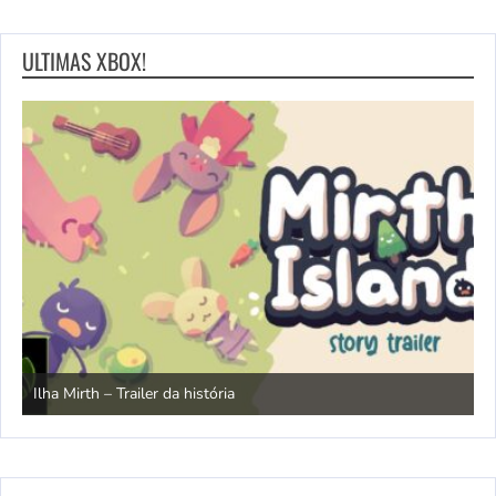
ULTIMAS XBOX!
N
Ilha Mirth – Trailer da história
d