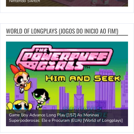
Nintendo Switch
d
WORLD OF LONGPLAYS (JOGOS DO INICIO AO FIM!)
Game Boy Advance Long Play [157] As Meninas
A
Superpoderosas: Ele e Procuram (EUA) [World of Longplays]
L