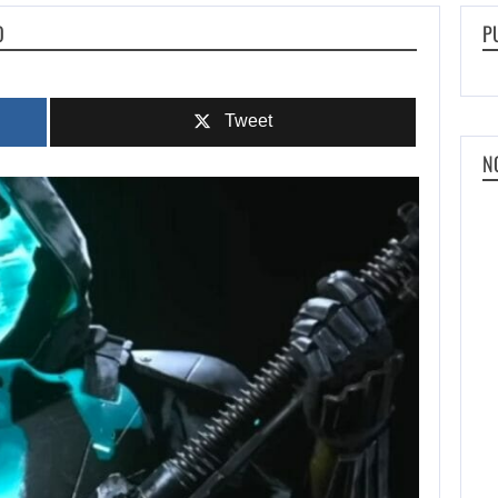
O
P
Tweet
N