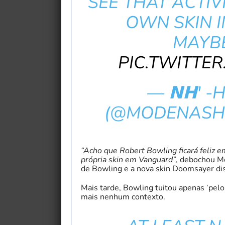
SEE THAT ACTIV
OWN SKIN 
MAYBE
PIC.TWITTE
— 𝗡𝗛' -
(@MODENASH
“Acho que Robert Bowling ficará feliz e
própria skin em Vanguard”
, debochou M
de Bowling e a nova skin Doomsayer disp
Mais tarde, Bowling tuitou apenas ‘pe
mais nenhum contexto.