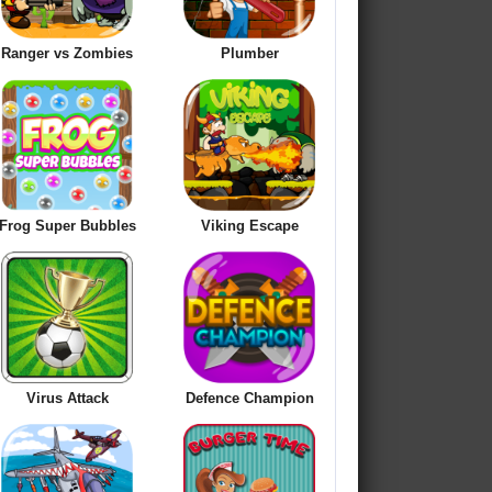
Ranger vs Zombies
Plumber
Frog Super Bubbles
Viking Escape
Virus Attack
Defence Champion