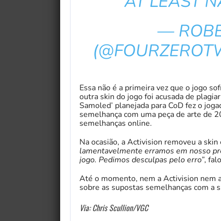
AT LEAST N
— ROB
(@FOURZEROT
Essa não é a primeira vez que o jogo s
outra skin do jogo foi acusada de plagiar
Samoled’ planejada para CoD fez o joga
semelhança com uma peça de arte de 201
semelhanças online.
Na ocasião, a Activision removeu a skin
lamentavelmente erramos em nosso pr
jogo. Pedimos desculpas pelo erro”
, fal
Até o momento, nem a Activision nem a 
sobre as supostas semelhanças com a s
Via: Chris Scullion/VGC