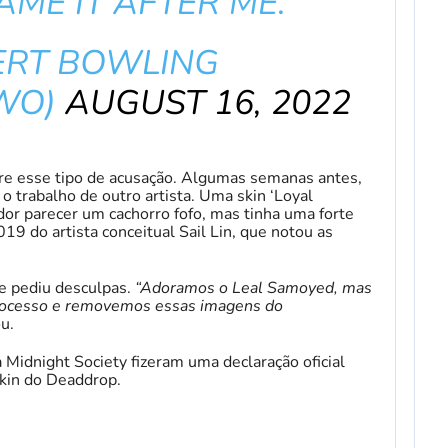
AME IT AFTER ME.
ERT BOWLING
WO)
AUGUST 16, 2022
ofre esse tipo de acusação. Algumas semanas antes,
 o trabalho de outro artista. Uma skin ‘Loyal
dor parecer um cachorro fofo, mas tinha uma forte
9 do artista conceitual Sail Lin, que notou as
 e pediu desculpas.
“Adoramos o Leal Samoyed, mas
ocesso e removemos essas imagens do
ou.
Midnight Society fizeram uma declaração oficial
kin do Deaddrop.