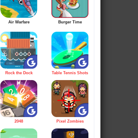
Air Warfare
Burger Time
Rock the Dock
Table Tennis Shots
2048
Pixel Zombies