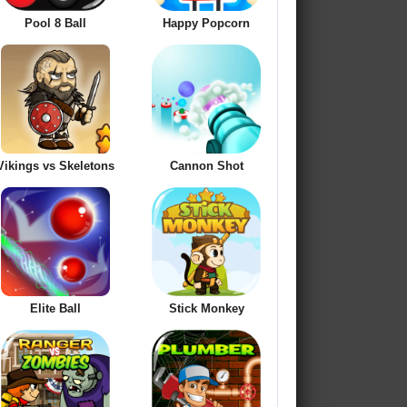
Pool 8 Ball
Happy Popcorn
Vikings vs Skeletons
Cannon Shot
Elite Ball
Stick Monkey