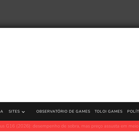
RA
SITES
OBSERVATÓRIO DE GAMES
TOLOI GAMES
POLÍ
ode comentar sobre Spider-Man: Brand New Day
JogosGratisFun