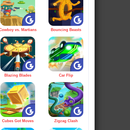
Cowboy vs. Martians
Bouncing Beasts
Blazing Blades
Car Flip
Cubes Got Moves
Zigzag Clash