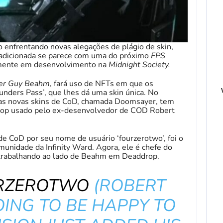
 enfrentando novas alegações de plágio de skin,
dicionada se parece com uma do próximo
FPS
almente em desenvolvimento na
Midnight Society.
er Guy Beahm
, fará uso de NFTs em que os
nders Pass’, que lhes dá uma skin única. No
as novas skins de CoD, chamada Doomsayer, tem
rop usado pelo ex-desenvolvedor de COD Robert
de CoD por seu nome de usuário ‘fourzerotwo’, foi o
omunidade da Infinity Ward. Agora, ele é chefe do
á trabalhando ao lado de Beahm em Deaddrop.
RZEROTWO
(ROBERT
OING TO BE HAPPY TO