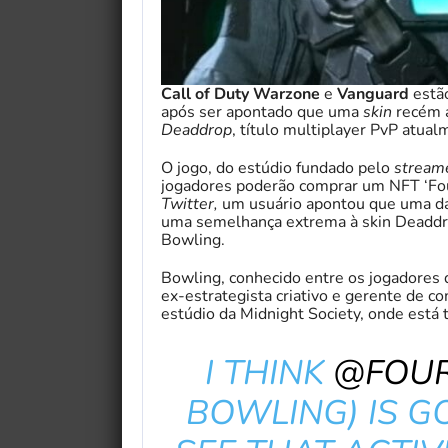
Call of Duty Warzone
e
Vanguard
estão
após ser apontado que uma
skin
recém a
Deaddrop
, título multiplayer PvP atu
O jogo, do estúdio fundado pelo
stream
jogadores poderão comprar um NFT ‘Fou
Twitter,
um usuário apontou que uma d
uma semelhança extrema à skin Deadd
Bowling.
Bowling, conhecido entre os jogadores 
ex-estrategista criativo e gerente de c
estúdio da Midnight Society, onde est
I THINK
@FOU
BOWLING) IS G