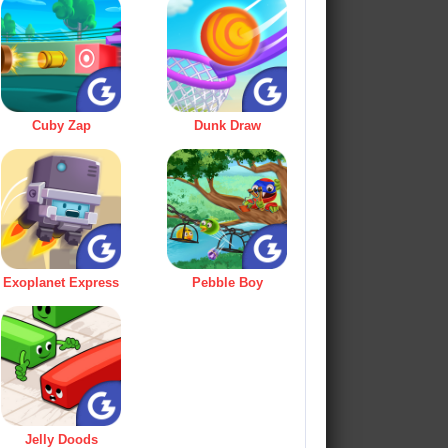
Cuby Zap
Dunk Draw
Exoplanet Express
Pebble Boy
Jelly Doods