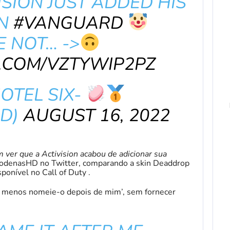
ISION JUST ADDED HIS
IN
#VANGUARD
 NOT… ->
R.COM/VZTYWIP2PZ
HOTEL SIX-
D)
AUGUST 16, 2022
m ver que a Activision acabou de adicionar sua
odenasHD no Twitter, comparando a skin Deaddrop
onível no Call of Duty .
lo menos nomeie-o depois de mim’, sem fornecer