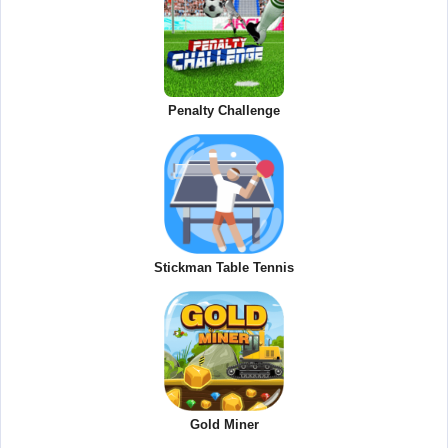
Penalty Challenge
Stickman Table Tennis
Gold Miner