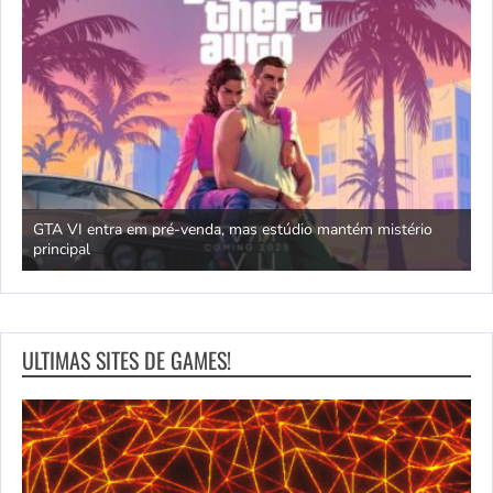
GTA VI entra em pré-venda, mas estúdio mantém mistério
principal
J
ULTIMAS SITES DE GAMES!