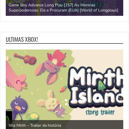
Game Boy Advance Long Play [157] As Meninas
A
Superpoderosas: Ele e Procuram (EUA) [World of Longplays]
L
ULTIMAS XBOX!
N
Ilha Mirth – Trailer da história
d