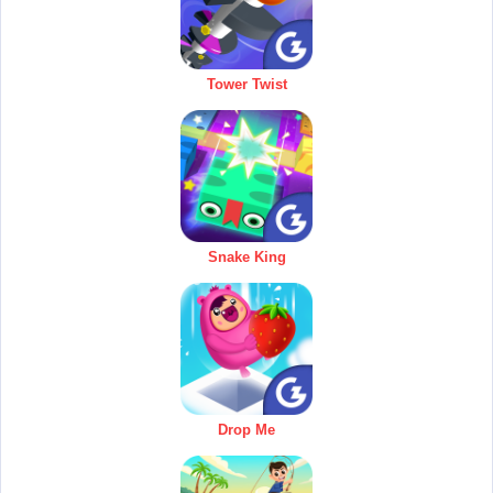
Tower Twist
Snake King
Drop Me