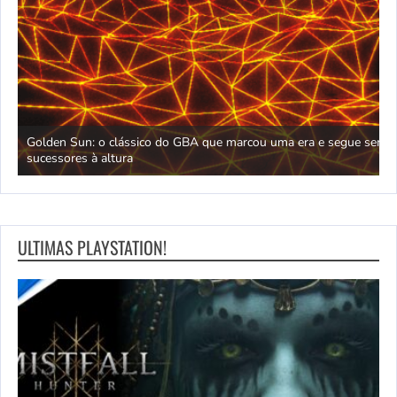
D
Golden Sun: o clássico do GBA que marcou uma era e segue sem
M
sucessores à altura
m
ULTIMAS PLAYSTATION!