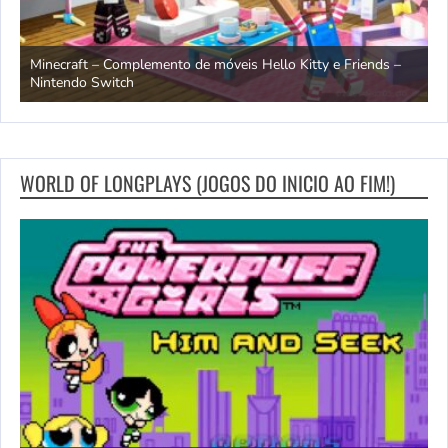
endo
Minecraft – Complemento de móveis Hello Kitty e Friends –
O
Nintendo Switch
d
WORLD OF LONGPLAYS (JOGOS DO INICIO AO FIM!)