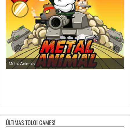
S
Metal Animals
ÚLTIMAS TOLOI GAMES!