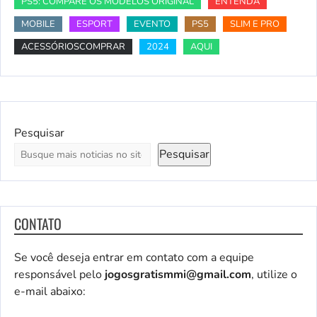
PS5: COMPARE OS MODELOS ORIGINAL
ENTENDA
MOBILE
ESPORT
EVENTO
PS5
SLIM E PRO
ACESSÓRIOSCOMPRAR
2024
AQUI
Pesquisar
Pesquisar
CONTATO
Se você deseja entrar em contato com a equipe
responsável pelo
jogosgratismmi@gmail.com
, utilize o
e-mail abaixo: