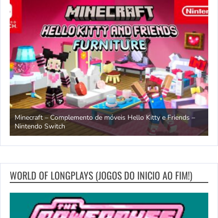
endo
Minecraft – Complemento de móveis Hello Kitty e Friends –
O
Nintendo Switch
d
WORLD OF LONGPLAYS (JOGOS DO INICIO AO FIM!)