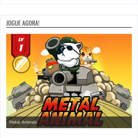
JOGUE AGORA!
S
Metal Animals