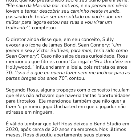
“Ele saiu da Marinha por motivos, e eu pensei em vê-lo
jovem e tentar descobrir seu caminho neste mundo,
passando de tentar ser um soldado ou você sabe um
militar para ‘agora estou nas ruas e vou virar um
traficante’”,
completou.
O diretor ainda disse que, em seu conceito, Sully
evocaria o ícone de James Bond, Sean Connery:
“Um
jovem e sexy Victor Sullivan, para mim, teria sido como
Sean Connery”.
Caso não saiba dessa curiosidade, Ross
mencionou que filmes como ‘Coringa’ e ‘Era Uma Vez em
Hollywood…’ influenciaram a ideia, pois retrata os anos
70.
“Isso é o que eu queria fazer sem me inclinar para as
partes bregas dos anos 70”
, contou.
Segundo Ross, alguns tropeços com o conceito incluíam
que eles não achavam que haveria tantas ‘oportunidades
para tiroteios’. Ele mencionou também que não queria
fazer ‘o primeiro jogo Uncharted em que o jogador não
atirasse em ninguém’.
É válido lembrar que Jeff Ross deixou o Bend Studio em
2020, após cerca de 20 anos na empresa. Nos últimos
meses, Ross discutiu abertamente seus planos