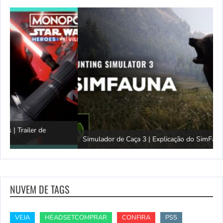
Simulador de Caça 3 | Explicação do SimFauna
T
NUVEM DE TAGS
VEJA
HEADSETCOMPRAR
CONFIRA
PS5