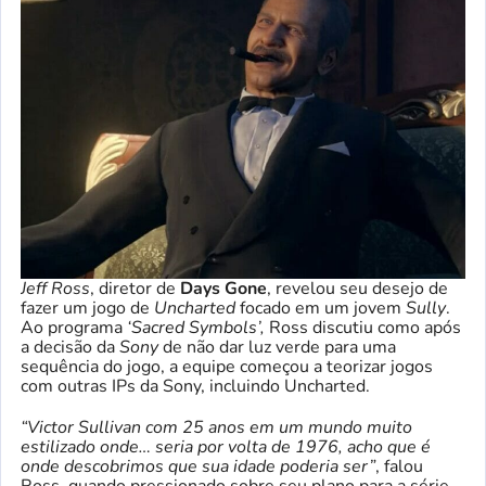
Jeff Ross
, diretor de
Days Gone
, revelou seu desejo de
fazer um jogo de
Uncharted
focado em um jovem
Sully
.
Ao programa
‘Sacred Symbols’,
Ross discutiu como após
a decisão da
Sony
de não dar luz verde para uma
sequência do jogo, a equipe começou a teorizar jogos
com outras IPs da Sony, incluindo Uncharted.
“Victor Sullivan com 25 anos em um mundo muito
estilizado onde… seria por volta de 1976, acho que é
onde descobrimos que sua idade poderia ser”
, falou
Ross, quando pressionado sobre seu plano para a série.