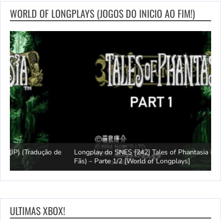
WORLD OF LONGPLAYS (JOGOS DO INICIO AO FIM!)
e
Longplay do SNES [242] Tales of Phantasia (JP) (Tradução de
Fãs) – Parte 1/2 [World of Longplays]
J
ULTIMAS XBOX!