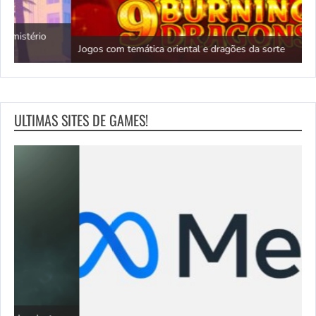
N
Jogos com temática oriental e dragões da sorte
c
ULTIMAS SITES DE GAMES!