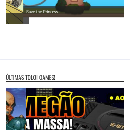
P
Save the Princess
ÚLTIMAS TOLOI GAMES!