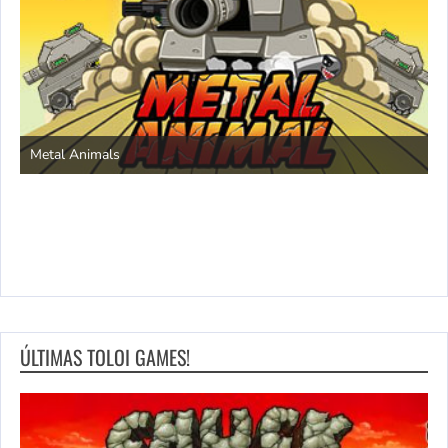
S
Metal Animals
ÚLTIMAS TOLOI GAMES!