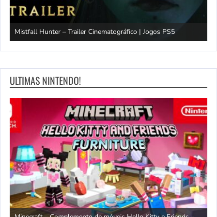
Mistfall Hunter – Trailer Cinematográfico | Jogos PS5
S
ULTIMAS NINTENDO!
endo
Minecraft – Complemento de móveis Hello Kitty e Friends –
O