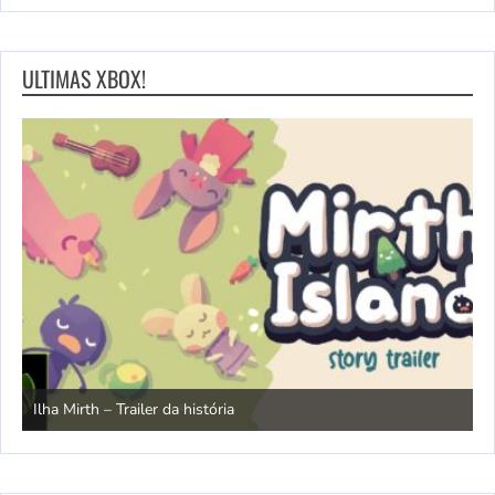
ULTIMAS XBOX!
N
Ilha Mirth – Trailer da história
d