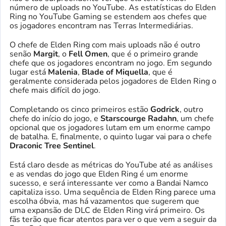
número de uploads no YouTube. As estatísticas do Elden
Ring no YouTube Gaming se estendem aos chefes que
os jogadores encontram nas Terras Intermediárias.
O chefe de Elden Ring com mais uploads não é outro
senão
Margit
, o
Fell Omen
, que é o primeiro grande
chefe que os jogadores encontram no jogo. Em segundo
lugar está
Malenia
,
Blade of Miquella
, que é
geralmente considerada pelos jogadores de Elden Ring o
chefe mais difícil do jogo.
Completando os cinco primeiros estão
Godrick
, outro
chefe do início do jogo, e
Starscourge Radahn
, um chefe
opcional que os jogadores lutam em um enorme campo
de batalha. E, finalmente, o quinto lugar vai para o chefe
Draconic Tree Sentinel
.
Está claro desde as métricas do YouTube até as análises
e as vendas do jogo que Elden Ring é um enorme
sucesso, e será interessante ver como a Bandai Namco
capitaliza isso. Uma sequência de Elden Ring parece uma
escolha óbvia, mas há vazamentos que sugerem que
uma expansão de DLC de Elden Ring virá primeiro. Os
fãs terão que ficar atentos para ver o que vem a seguir da