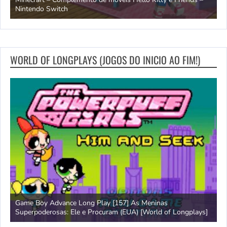
Nintendo Switch
d
WORLD OF LONGPLAYS (JOGOS DO INICIO AO FIM!)
Game Boy Advance Long Play [157] As Meninas
A
Superpoderosas: Ele e Procuram (EUA) [World of Longplays]
L